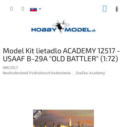
Prejsť
NÁKUP
na
obsah
KOŠÍK
Model Kit lietadlo ACADEMY 12517 -
USAAF B-29A "OLD BATTLER" (1:72)
HM12517
Priemerné
Neohodnotené
Podrobnosti hodnotenia
Značka:
Academy
hodnotenie
produktu
je
0,0
z
5
hviezdičiek.