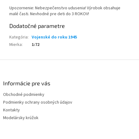
Upozornenie: Nebezpečenstvo udusenia! Výrobok obsahuje
malé časti. Nevhodné pre deti do 3 ROKOV!
Dodatočné parametre
Kategória
:
Vojenské do roku 1945
Mierka
:
1:72
Z
á
p
ä
Informácie pre vás
t
Obchodné podmienky
i
Podmienky ochrany osobných údajov
e
Kontakty
Modelársky krúžok