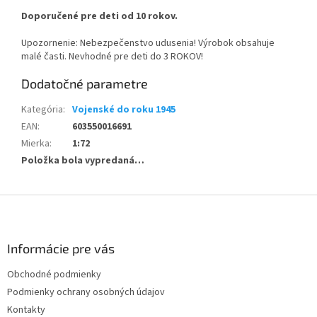
Doporučené pre deti od 10 rokov.
Upozornenie: Nebezpečenstvo udusenia! Výrobok obsahuje
malé časti. Nevhodné pre deti do 3 ROKOV!
Dodatočné parametre
Kategória
:
Vojenské do roku 1945
EAN
:
603550016691
Mierka
:
1:72
Položka bola vypredaná…
Z
á
p
ä
Informácie pre vás
t
Obchodné podmienky
i
Podmienky ochrany osobných údajov
e
Kontakty