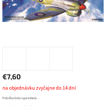
€7,60
Jednotková
na objednávku zvyčajne do 14 dní
cena:
Položka bola vypredaná…