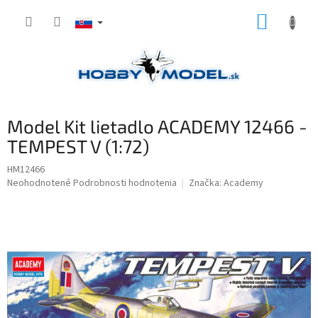
Prejsť
NÁKUP
na
obsah
KOŠÍK
Model Kit lietadlo ACADEMY 12466 -
TEMPEST V (1:72)
HM12466
Priemerné
Neohodnotené
Podrobnosti hodnotenia
Značka:
Academy
hodnotenie
produktu
je
0,0
z
5
hviezdičiek.