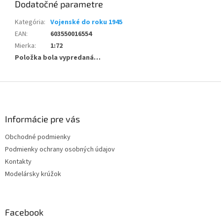
Dodatočné parametre
Kategória
:
Vojenské do roku 1945
EAN
:
603550016554
Mierka
:
1:72
Položka bola vypredaná…
Z
á
p
ä
Informácie pre vás
t
Obchodné podmienky
i
Podmienky ochrany osobných údajov
e
Kontakty
Modelársky krúžok
Facebook