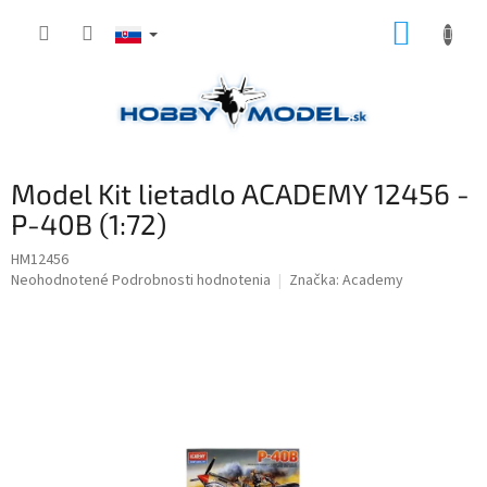
Prejsť
NÁKUP
na
obsah
KOŠÍK
Model Kit lietadlo ACADEMY 12456 -
P-40B (1:72)
HM12456
Priemerné
Neohodnotené
Podrobnosti hodnotenia
Značka:
Academy
hodnotenie
produktu
je
0,0
z
5
hviezdičiek.