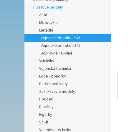
hviezdič
Plastové modely
Autá
Motocykle
Lietadlá
Vojenské do roku 1945
Vojenské od roku 1945
Dopravné / Civilné
Vrtulníky
Vojenská technika
Lode / ponorky
Darčekové sady
Zaklikávacie modely
Pre deti
Diorámy
Figúrky
Sci-fi
Vesmírna technika