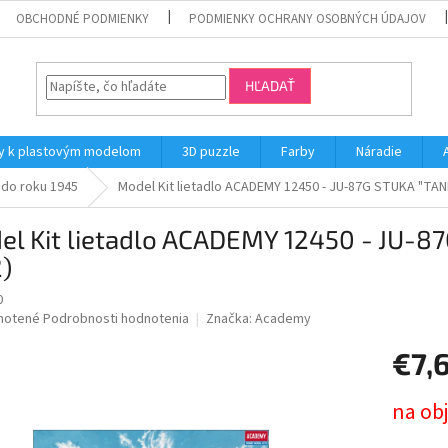
OBCHODNÉ PODMIENKY
PODMIENKY OCHRANY OSOBNÝCH ÚDAJOV
HĽADAŤ
y k plastovým modelom
3D puzzle
Farby
Náradie
 do roku 1945
Model Kit lietadlo ACADEMY 12450 - JU-87G STUKA "TAN
el Kit lietadlo ACADEMY 12450 - JU-
2)
0
né
notené
Podrobnosti hodnotenia
Značka:
Academy
nie
€7,
u
Jednotk
na ob
cena: