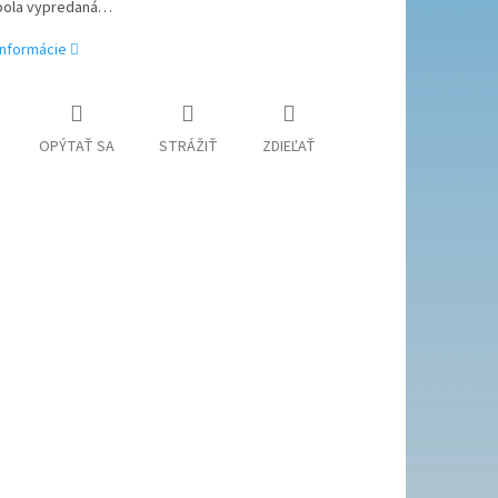
bola vypredaná…
informácie
OPÝTAŤ SA
STRÁŽIŤ
ZDIEĽAŤ