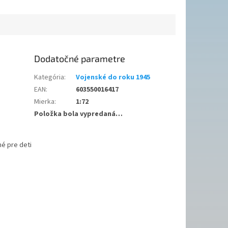
Dodatočné parametre
Kategória
:
Vojenské do roku 1945
EAN
:
603550016417
Mierka
:
1:72
Položka bola vypredaná…
é pre deti