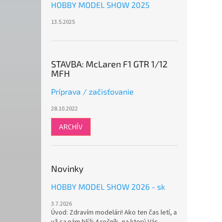
HOBBY MODEL SHOW 2025
13.5.2025
STAVBA: McLaren F1 GTR 1/12
MFH
Príprava / začisťovanie
28.10.2022
ARCHÍV
Novinky
HOBBY MODEL SHOW 2026 - sk
3.7.2026
Úvod: Zdravím modelári! Ako ten čas letí, a
už sa nám blíži 4.ročník, na ktorý Vás