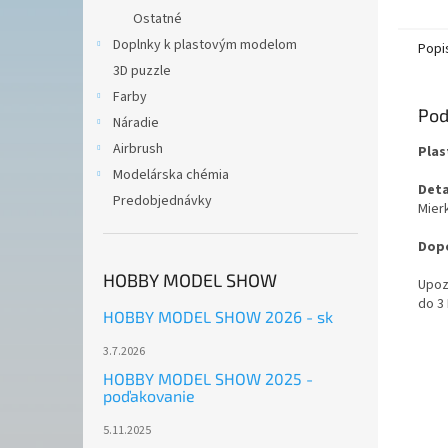
Ostatné
Doplnky k plastovým modelom
Popi
3D puzzle
Farby
Pod
Náradie
Airbrush
Plas
Modelárska chémia
Deta
Predobjednávky
Mierk
Dopo
HOBBY MODEL SHOW
Upoz
do 3
HOBBY MODEL SHOW 2026 - sk
3.7.2026
HOBBY MODEL SHOW 2025 -
poďakovanie
5.11.2025