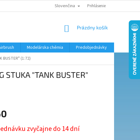
Slovenčina
KONTAKTY
MODELÁRSKY KRÚŽOK
Prihlásenie
NÁKUPNÝ
Prázdny košík
KOŠÍK
Airbrush
Modelárska chémia
Predobjednávky
K BUSTER" (1:72)
87G STUKA "TANK BUSTER"
60
ová
jednávku zvyčajne do 14 dní