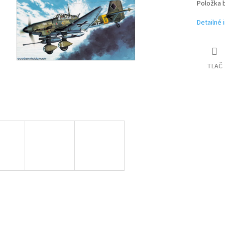
iek.
Položka 
Detailné 
TLAČ