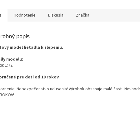
s
Hodnotenie
Diskusia
Značka
robný popis
tový model lietadla k zlepeniu.
ily modelu:
a: 1:72
ručené pre deti od 10 rokov.
ornenie: Nebezpečenstvo udusenia! Výrobok obsahuje malé časti. Nevhodn
 ROKOV!