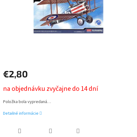
€2,80
Jednotková
na objednávku zvyčajne do 14 dní
cena:
Položka bola vypredaná…
Detailné informácie