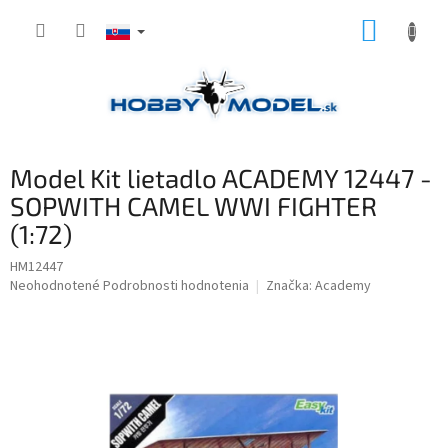
Prejsť
NÁKUP
na
obsah
KOŠÍK
Model Kit lietadlo ACADEMY 12447 -
SOPWITH CAMEL WWI FIGHTER
(1:72)
HM12447
Priemerné
Neohodnotené
Podrobnosti hodnotenia
Značka:
Academy
hodnotenie
produktu
je
0,0
z
5
hviezdičiek.