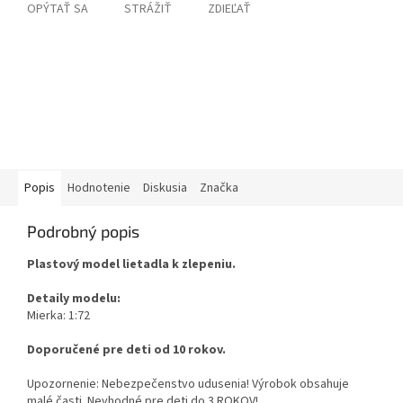
OPÝTAŤ SA
STRÁŽIŤ
ZDIEĽAŤ
Popis
Hodnotenie
Diskusia
Značka
Podrobný popis
Plastový model lietadla k zlepeniu.
Detaily modelu:
Mierka: 1:72
Doporučené pre deti od 10 rokov.
Upozornenie: Nebezpečenstvo udusenia! Výrobok obsahuje
malé časti. Nevhodné pre deti do 3 ROKOV!