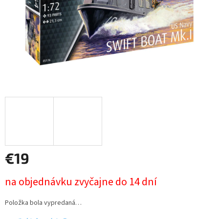
€19
Jednotková
na objednávku zvyčajne do 14 dní
cena:
Položka bola vypredaná…