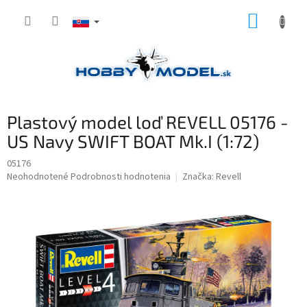
Prejsť
NÁKUP
na
obsah
KOŠÍK
Plastový model loď REVELL 05176 -
US Navy SWIFT BOAT Mk.I (1:72)
05176
Priemerné
Neohodnotené
Podrobnosti hodnotenia
Značka:
Revell
hodnotenie
produktu
je
0,0
z
5
hviezdičiek.