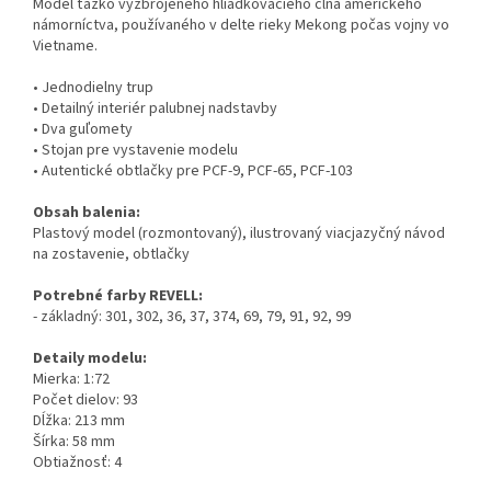
Model ťažko vyzbrojeného hliadkovacieho člna amerického
námorníctva, používaného v delte rieky Mekong počas vojny vo
Vietname.
• Jednodielny trup
• Detailný interiér palubnej nadstavby
• Dva guľomety
• Stojan pre vystavenie modelu
• Autentické obtlačky pre PCF-9, PCF-65, PCF-103
Obsah balenia:
Plastový model (rozmontovaný), ilustrovaný viacjazyčný návod
na zostavenie, obtlačky
Potrebné farby REVELL:
- základný: 301, 302, 36, 37, 374, 69, 79, 91, 92, 99
Detaily modelu:
Mierka: 1:72
Počet dielov: 93
Dĺžka: 213 mm
Šírka: 58 mm
Obtiažnosť: 4