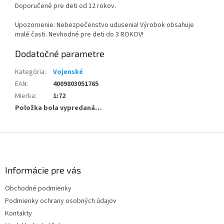
Doporučené pre deti od 12 rokov.
Upozornenie: Nebezpečenstvo udusenia! Výrobok obsahuje
malé časti. Nevhodné pre deti do 3 ROKOV!
Dodatočné parametre
Kategória
:
Vojenské
EAN
:
4009803051765
Mierka
:
1:72
Položka bola vypredaná…
Z
á
p
ä
Informácie pre vás
t
Obchodné podmienky
i
Podmienky ochrany osobných údajov
e
Kontakty