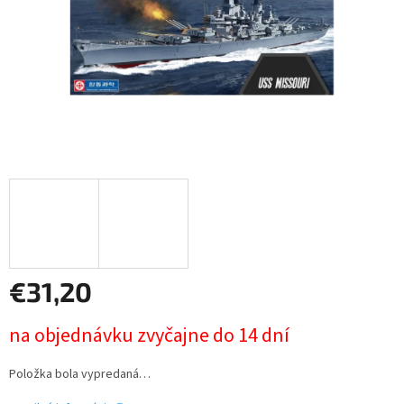
€31,20
Jednotková
na objednávku zvyčajne do 14 dní
cena:
Položka bola vypredaná…