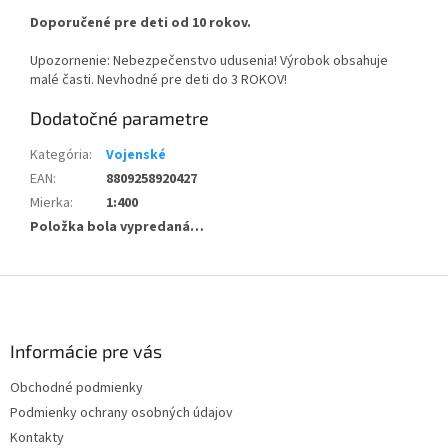
Doporučené pre deti od 10 rokov.
Upozornenie: Nebezpečenstvo udusenia! Výrobok obsahuje
malé časti. Nevhodné pre deti do 3 ROKOV!
Dodatočné parametre
Kategória
:
Vojenské
EAN
:
8809258920427
Mierka
:
1:400
Položka bola vypredaná…
Z
á
p
ä
Informácie pre vás
t
Obchodné podmienky
i
Podmienky ochrany osobných údajov
e
Kontakty