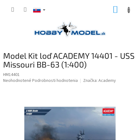
Prejsť
NÁKUP
na
obsah
KOŠÍK
Model Kit loď ACADEMY 14401 - USS
Missouri BB-63 (1:400)
HM14401
Priemerné
Neohodnotené
Podrobnosti hodnotenia
Značka:
Academy
hodnotenie
produktu
je
0,0
z
5
hviezdičiek.