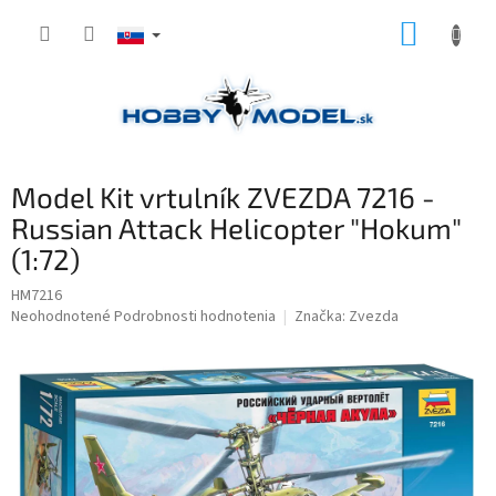
Prejsť
NÁKUP
na
obsah
KOŠÍK
Model Kit vrtulník ZVEZDA 7216 -
Russian Attack Helicopter "Hokum"
(1:72)
HM7216
Priemerné
Neohodnotené
Podrobnosti hodnotenia
Značka:
Zvezda
hodnotenie
produktu
je
0,0
z
5
hviezdičiek.