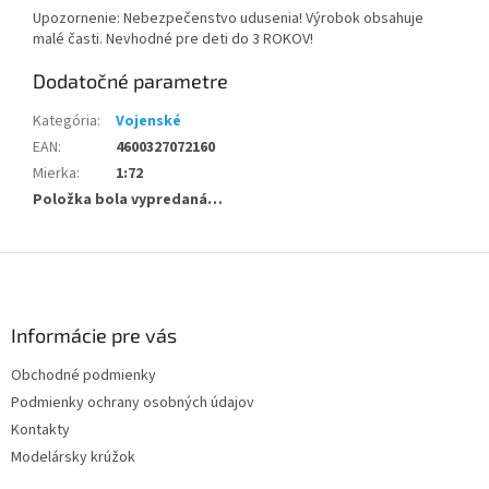
Upozornenie: Nebezpečenstvo udusenia! Výrobok obsahuje
malé časti. Nevhodné pre deti do 3 ROKOV!
Dodatočné parametre
Kategória
:
Vojenské
EAN
:
4600327072160
Mierka
:
1:72
Položka bola vypredaná…
Z
á
p
ä
Informácie pre vás
t
Obchodné podmienky
i
Podmienky ochrany osobných údajov
e
Kontakty
Modelársky krúžok