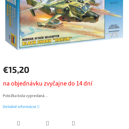
€15,20
Jednotková
na objednávku zvyčajne do 14 dní
cena:
Položka bola vypredaná…
Detailné informácie