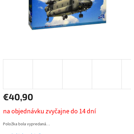
€40,90
Jednotková
na objednávku zvyčajne do 14 dní
cena:
Položka bola vypredaná…