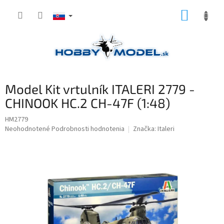
Prejsť
NÁKUP
na
obsah
KOŠÍK
Model Kit vrtulník ITALERI 2779 -
CHINOOK HC.2 CH-47F (1:48)
HM2779
Priemerné
Neohodnotené
Podrobnosti hodnotenia
Značka:
Italeri
hodnotenie
produktu
je
0,0
z
5
hviezdičiek.