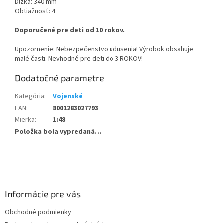
Dĺžka: 340 mm
Obtiažnosť: 4
Doporučené pre deti od 10 rokov.
Upozornenie: Nebezpečenstvo udusenia! Výrobok obsahuje
malé časti. Nevhodné pre deti do 3 ROKOV!
Dodatočné parametre
Kategória
:
Vojenské
EAN
:
8001283027793
Mierka
:
1:48
Položka bola vypredaná…
Z
á
p
ä
Informácie pre vás
t
Obchodné podmienky
i