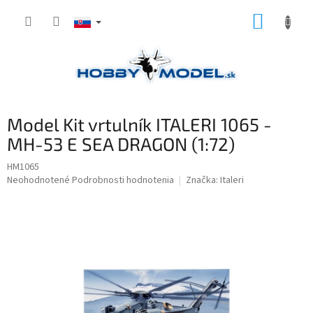
Prejsť
NÁKUP
na
obsah
KOŠÍK
Model Kit vrtulník ITALERI 1065 -
MH-53 E SEA DRAGON (1:72)
HM1065
Priemerné
Neohodnotené
Podrobnosti hodnotenia
Značka:
Italeri
hodnotenie
produktu
je
0,0
z
5
hviezdičiek.