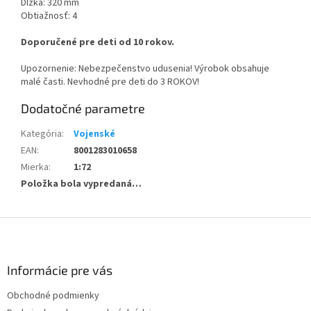
Dĺžka: 320 mm
Obtiažnosť: 4
Doporučené pre deti od 10 rokov.
Upozornenie: Nebezpečenstvo udusenia! Výrobok obsahuje
malé časti. Nevhodné pre deti do 3 ROKOV!
Dodatočné parametre
Kategória
:
Vojenské
EAN
:
8001283010658
Mierka
:
1:72
Položka bola vypredaná…
Z
á
p
ä
Informácie pre vás
t
Obchodné podmienky
i