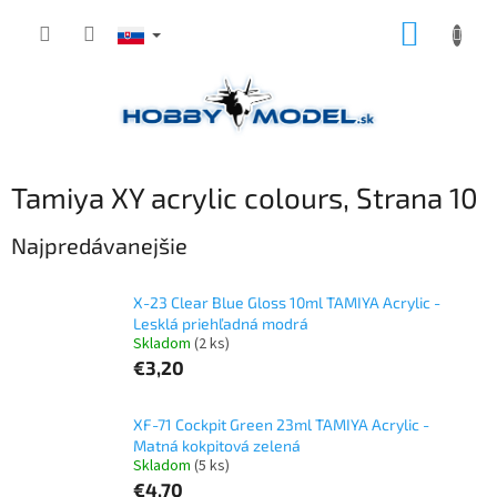
Prejsť
NÁKUP
na
obsah
KOŠÍK
Tamiya XY acrylic colours
, Strana 10
Najpredávanejšie
X-23 Clear Blue Gloss 10ml TAMIYA Acrylic -
Lesklá priehľadná modrá
Skladom
(2 ks)
€3,20
XF-71 Cockpit Green 23ml TAMIYA Acrylic -
Matná kokpitová zelená
Skladom
(5 ks)
€4,70