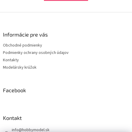
Z
á
p
ä
Informácie pre vás
t
Obchodné podmienky
i
Podmienky ochrany osobných údajov
e
Kontakty
Modelársky krúžok
Facebook
Kontakt
info
@
hobbymodel.sk