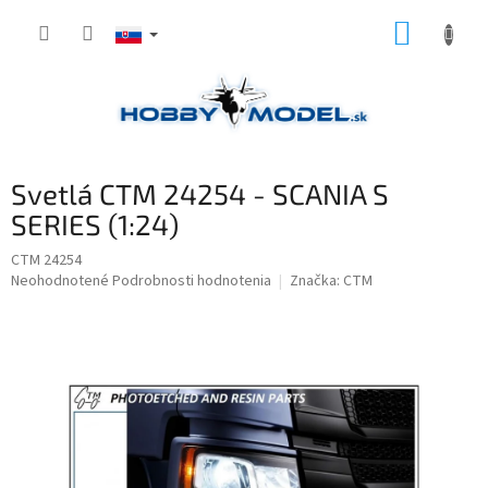
Prejsť
NÁKUP
na
obsah
KOŠÍK
Svetlá CTM 24254 - SCANIA S
SERIES (1:24)
CTM 24254
Priemerné
Neohodnotené
Podrobnosti hodnotenia
Značka:
CTM
hodnotenie
produktu
je
0,0
z
5
hviezdičiek.