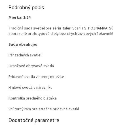
Podrobný popis
Mierka: 1:24
Tradičná sada svetiel pre sériu Italeri Scania S. POZNÁMKA: Sú
zobrazené prototypové diely bez čírych živicových šošoviek!
Sada obsahuje:
Pár zadných svetiel
Oranžové obrysové svetlá
Prídavné svetlá v hornej mriežke
Hmlové svetlá v nárazníku
Kontrolka predného blatníka
Vnútorný rám pre strešné prídavné svetlá
Dodatočné parametre