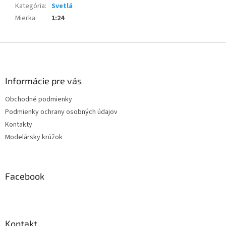
Kategória
:
Svetlá
Mierka
:
1:24
Z
á
p
ä
Informácie pre vás
t
Obchodné podmienky
i
Podmienky ochrany osobných údajov
e
Kontakty
Modelársky krúžok
Facebook
Kontakt