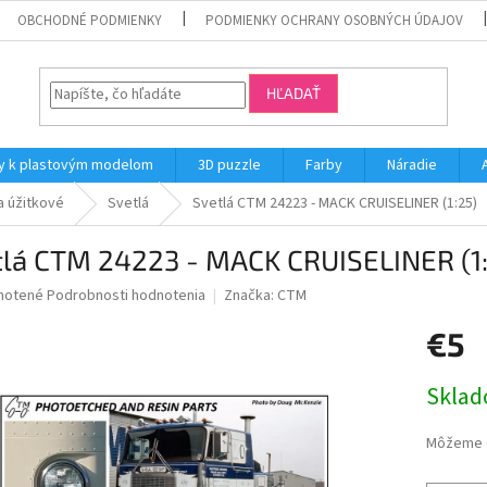
OBCHODNÉ PODMIENKY
PODMIENKY OCHRANY OSOBNÝCH ÚDAJOV
HĽADAŤ
y k plastovým modelom
3D puzzle
Farby
Náradie
a úžitkové
Svetlá
Svetlá CTM 24223 - MACK CRUISELINER (1:25)
tlá CTM 24223 - MACK CRUISELINER (1:
né
notené
Podrobnosti hodnotenia
Značka:
CTM
nie
€5
u
Jednotk
Skla
cena:
iek.
Môžeme d