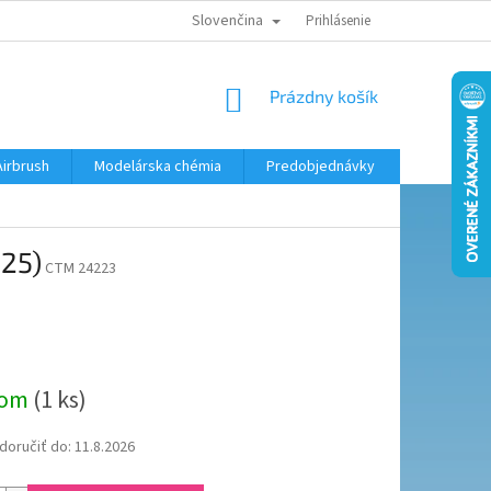
Slovenčina
KONTAKTY
MODELÁRSKY KRÚŽOK
Prihlásenie
NÁKUPNÝ
Prázdny košík
KOŠÍK
Airbrush
Modelárska chémia
Predobjednávky
25)
CTM 24223
ová
dom
(1 ks)
oručiť do:
11.8.2026