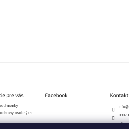
ie pre vás
Facebook
Kontakt
podmienky
info
@
ochrany osobných
0902 
https
m/sk