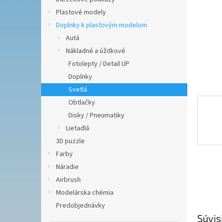
Plastové modely
Doplnky k plastovým modelom
Autá
Nákladné a úžitkové
Fotolepty / Detail UP
Doplnky
Svetlá
Obtlačky
Disky / Pneumatiky
Lietadlá
3D puzzle
Farby
Náradie
Airbrush
Modelárska chémia
Predobjednávky
Súvis