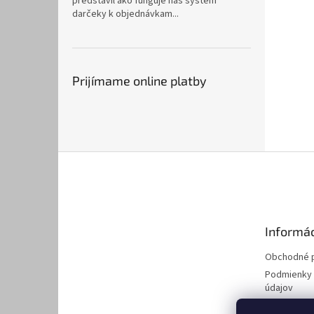
predstavil ako funguje náš systém
darčeky k objednávkam...
Prijímame online platby
Z
á
p
ä
t
Informác
i
e
Obchodné 
Podmienky 
údajov
Kontakty