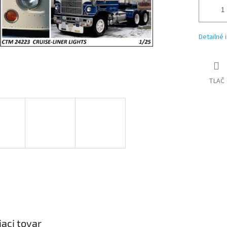
Detailné 
TLAČ
iaci tovar