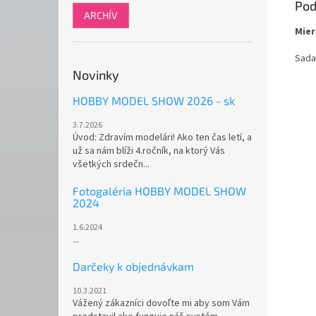
Pod
ARCHÍV
Mier
Sada
Novinky
HOBBY MODEL SHOW 2026 - sk
3.7.2026
Úvod: Zdravím modelári! Ako ten čas letí, a
už sa nám blíži 4.ročník, na ktorý Vás
všetkých srdečn...
Fotogaléria HOBBY MODEL SHOW
2024
1.6.2024
...
Darčeky k objednávkam
10.3.2021
Vážený zákazníci dovoľte mi aby som Vám