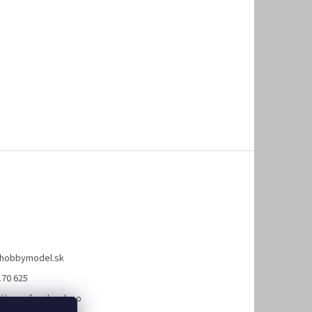
hobbymodel.sk
170 625
://www.facebook.co
hobbymodel