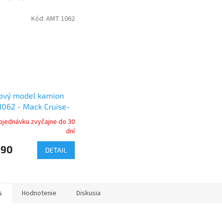
Kód:
AMT 1062
tový model kamion
062 - Mack Cruise-
(1:25)
bjednávku zvyčajne do 30
dní
,90
DETAIL
s
Hodnotenie
Diskusia