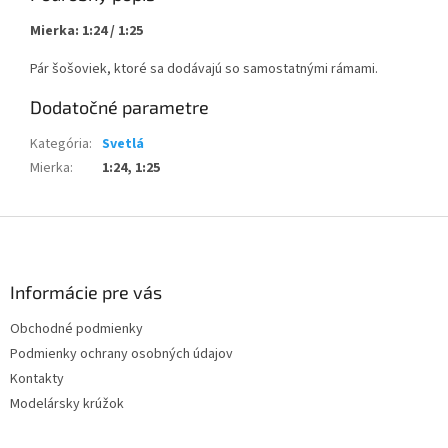
Mierka: 1:24 / 1:25
Pár šošoviek, ktoré sa dodávajú so samostatnými rámami.
Dodatočné parametre
Kategória
:
Svetlá
Mierka
:
1:24, 1:25
Z
á
p
ä
Informácie pre vás
t
Obchodné podmienky
i
Podmienky ochrany osobných údajov
e
Kontakty
Modelársky krúžok