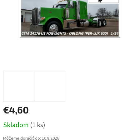
€4,60
Jednotková
Skladom
(1 ks)
cena:
Môžeme doručiť do:
10.8.2026