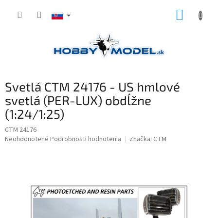
Prejsť
NÁKUP
na
obsah
KOŠÍK
Svetlá CTM 24176 - US hmlové
svetlá (PER-LUX) obdĺžne
(1:24/1:25)
CTM 24176
Priemerné
Neohodnotené
Podrobnosti hodnotenia
Značka:
CTM
hodnotenie
produktu
je
0,0
z
5
hviezdičiek.