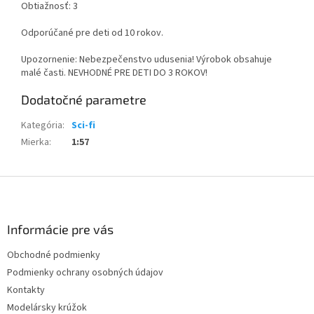
Obtiažnosť: 3
Odporúčané pre deti od 10 rokov.
Upozornenie: Nebezpečenstvo udusenia! Výrobok obsahuje
malé časti. NEVHODNÉ PRE DETI DO 3 ROKOV!
Dodatočné parametre
Kategória
:
Sci-fi
Mierka
:
1:57
Z
á
p
ä
Informácie pre vás
t
Obchodné podmienky
i
Podmienky ochrany osobných údajov
e
Kontakty
Modelársky krúžok