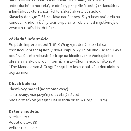
Jednoduché začatie: Tento lovec, navrhnutý ako "sada
jednoduchého modelu", je ideálny pre príležitostných fanúšikov
a fanúšikov, ktorí chcú rýchlo získať skvelý výsledok.
Klasický design: T-65 zostáva nadčasový. Štyri laserové delá na
koncoch krídiel a štíhly tvar trupu z nej robia snáď najslávnejšiu
vesmírnu loď v histórii filmu.
Základné informácie
Po páde Impéria nebol T-65 X-Wing vyradený, ale stal sa
chrbticou obrannej flotily Novej republiky. Piloti ako Carson Teva
používajú tieto robustné stroje na hliadkovanie Vonkajšieho
okraja a na akciu proti imperiálnym zvyškom alebo pirátom. V
"The Mandalorian & Grogu" hrajú títo lovci opäť zásadnú úlohu v
boji za mier.
Obsah balenia:
Plastikový model (nezmontovaný)
Ilustrovaný, viacjazyčný stavebný návod
Sada obtlačkov (dizajn "The Mandalorian & Grogu", 2026)
Detaily modelu:
Mierka: 1:57
Počet dielov: 38
Veľkosť: 21,8 cm