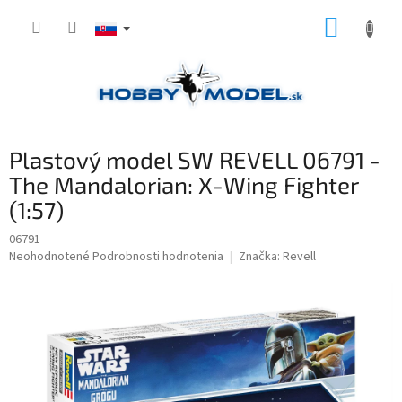
Prejsť
NÁKUP
na
obsah
KOŠÍK
Plastový model SW REVELL 06791 -
The Mandalorian: X-Wing Fighter
(1:57)
06791
Priemerné
Neohodnotené
Podrobnosti hodnotenia
Značka:
Revell
hodnotenie
produktu
je
0,0
z
5
hviezdičiek.