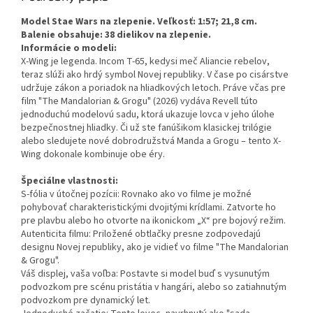
Model Stae Wars na zlepenie. Veľkosť: 1:57; 21,8 cm.
Balenie obsahuje: 38 dielikov na zlepenie.
Informácie o modeli:
X-Wing je legenda. Incom T-65, kedysi meč Aliancie rebelov,
teraz slúži ako hrdý symbol Novej republiky. V čase po cisárstve
udržuje zákon a poriadok na hliadkových letoch. Práve včas pre
film "The Mandalorian & Grogu" (2026) vydáva Revell túto
jednoduchú modelovú sadu, ktorá ukazuje lovca v jeho úlohe
bezpečnostnej hliadky. Či už ste fanúšikom klasickej trilógie
alebo sledujete nové dobrodružstvá Manda a Grogu – tento X-
Wing dokonale kombinuje obe éry.
Špeciálne vlastnosti:
S-fólia v útočnej pozícii: Rovnako ako vo filme je možné
pohybovať charakteristickými dvojitými krídlami. Zatvorte ho
pre plavbu alebo ho otvorte na ikonickom „X“ pre bojový režim.
Autenticita filmu: Priložené obtlačky presne zodpovedajú
designu Novej republiky, ako je vidieť vo filme "The Mandalorian
& Grogu".
Váš displej, vaša voľba: Postavte si model buď s vysunutým
podvozkom pre scénu pristátia v hangári, alebo so zatiahnutým
podvozkom pre dynamický let.