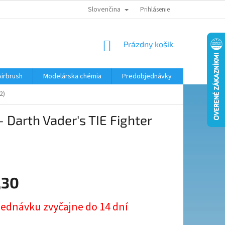
Slovenčina
KONTAKTY
MODELÁRSKY KRÚŽOK
Prihlásenie
NÁKUPNÝ
Prázdny košík
KOŠÍK
Airbrush
Modelárska chémia
Predobjednávky
2)
 Darth Vader's TIE Fighter
,30
ová
jednávku zvyčajne do 14 dní