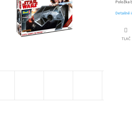
iek.
Položka 
Detailné 
TLAČ