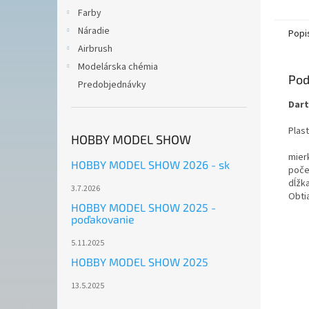
Farby
Náradie
Popi
Airbrush
Modelárska chémia
Pod
Predobjednávky
Dart
Plas
HOBBY MODEL SHOW
mier
HOBBY MODEL SHOW 2026 - sk
počet
dĺžk
3.7.2026
Obti
HOBBY MODEL SHOW 2025 -
poďakovanie
5.11.2025
HOBBY MODEL SHOW 2025
13.5.2025