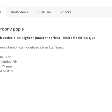
s
Hodnotenie
Diskusia
Značka
robný popis
h Vader's TIE Fighter (master series) - limited edition 1/72
tová stavebnica modelu zo série Star Wars.
ka: 1/72
 dielov: 49
a: 74 mm
ažnosť: 5