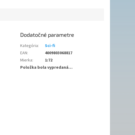
Dodatočné parametre
Kategória
:
Sci-fi
EAN
:
4009803068817
Mierka
:
1:72
Položka bola vypredaná…