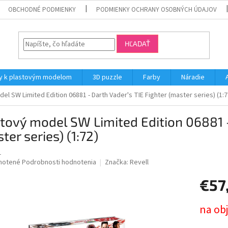
OBCHODNÉ PODMIENKY
PODMIENKY OCHRANY OSOBNÝCH ÚDAJOV
HĽADAŤ
y k plastovým modelom
3D puzzle
Farby
Náradie
el SW Limited Edition 06881 - Darth Vader's TIE Fighter (master series) (1:7
tový model SW Limited Edition 06881 -
ter series) (1:72)
1
né
notené
Podrobnosti hodnotenia
Značka:
Revell
nie
€57
u
Jednotk
na ob
cena: