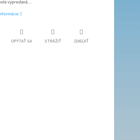
bola vypredaná…
informácie
OPÝTAŤ SA
STRÁŽIŤ
ZDIEĽAŤ