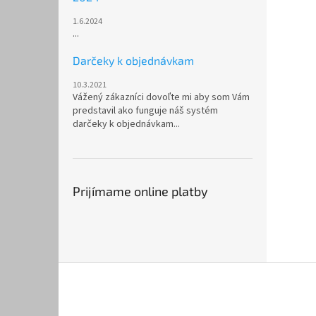
1.6.2024
...
Darčeky k objednávkam
10.3.2021
Vážený zákazníci dovoľte mi aby som Vám
predstavil ako funguje náš systém
darčeky k objednávkam...
Prijímame online platby
Z
á
p
ä