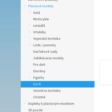
hviezdič
Plastové modely
Autá
Motocykle
Lietadlá
Vrtulníky
Vojenská technika
Lode / ponorky
Darčekové sady
Zaklikávacie modely
Pre deti
Diorámy
Figúrky
Sci-fi
Vesmírna technika
Ostatné
Doplnky k plastovým modelom
3D puzzle