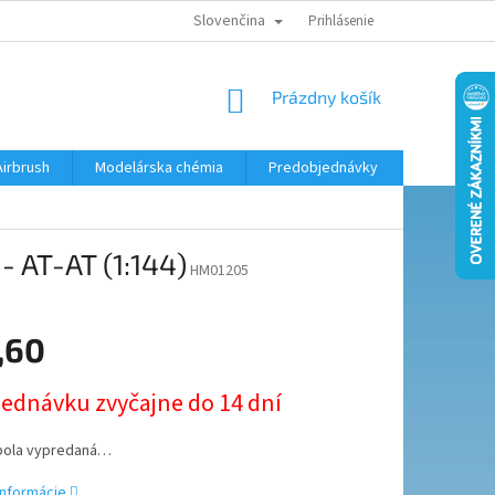
Slovenčina
KONTAKTY
MODELÁRSKY KRÚŽOK
Prihlásenie
NÁKUPNÝ
Prázdny košík
KOŠÍK
Airbrush
Modelárska chémia
Predobjednávky
 AT-AT (1:144)
HM01205
,60
ová
jednávku zvyčajne do 14 dní
bola vypredaná…
informácie