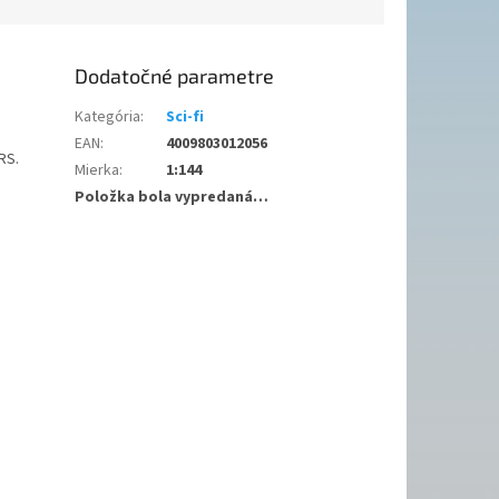
Dodatočné parametre
Kategória
:
Sci-fi
EAN
:
4009803012056
RS.
Mierka
:
1:144
Položka bola vypredaná…