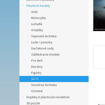
Plastové modely
Autá
Motocykle
Lietadlá
Vrtulníky
Vojenská technika
Lode / ponorky
Darčekové sady
Zaklikávacie modely
Pre deti
Diorámy
Figúrky
Sci-fi
Vesmírna technika
Ostatné
Doplnky k plastovým modelom
3D puzzle