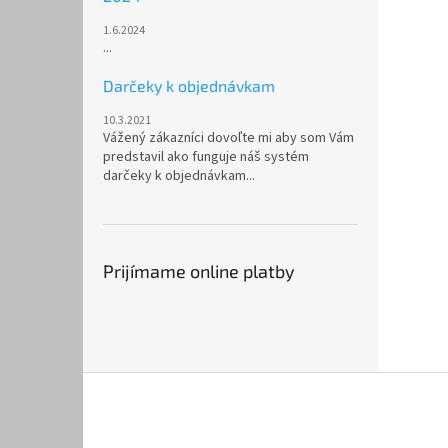
1.6.2024
...
Darčeky k objednávkam
10.3.2021
Vážený zákazníci dovoľte mi aby som Vám
predstavil ako funguje náš systém
darčeky k objednávkam...
Prijímame online platby
Z
á
p
ä