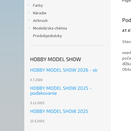
Popi
Farby
Náradie
Pod
Airbrush
Modelárska chémia
AT
Predobjednávky
Stav
mier
poče
HOBBY MODEL SHOW
dĺžk
Obti
HOBBY MODEL SHOW 2026 - sk
3.7.2026
HOBBY MODEL SHOW 2025 -
poďakovanie
5.11.2025
HOBBY MODEL SHOW 2025
13.5.2025