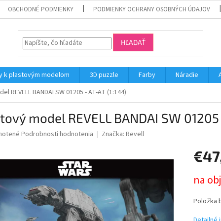
OBCHODNÉ PODMIENKY
PODMIENKY OCHRANY OSOBNÝCH ÚDAJOV
HĽADAŤ
y k plastovým modelom
3D puzzle
Farby
Náradie
del REVELL BANDAI SW 01205 - AT-AT (1:144)
stový model REVELL BANDAI SW 01205 -
né
notené
Podrobnosti hodnotenia
Značka:
Revell
nie
€47
u
Jednotk
na ob
cena:
iek.
Položka 
Detailné 