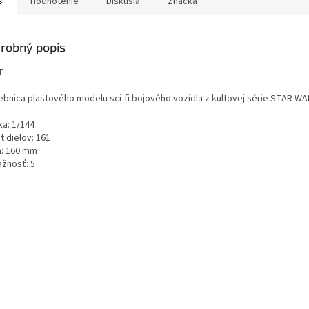
s
Hodnotenie
Diskusia
Značka
robný popis
 AT
ebnica plastového modelu sci-fi bojového vozidla z kultovej série STAR WA
ka: 1/144
t dielov: 161
a: 160 mm
ažnosť: 5