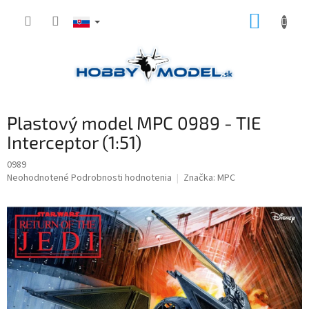
Prejsť
NÁKUP
na
obsah
KOŠÍK
Plastový model MPC 0989 - TIE
Interceptor (1:51)
0989
Priemerné
Neohodnotené
Podrobnosti hodnotenia
Značka:
MPC
hodnotenie
produktu
je
0,0
z
5
hviezdičiek.