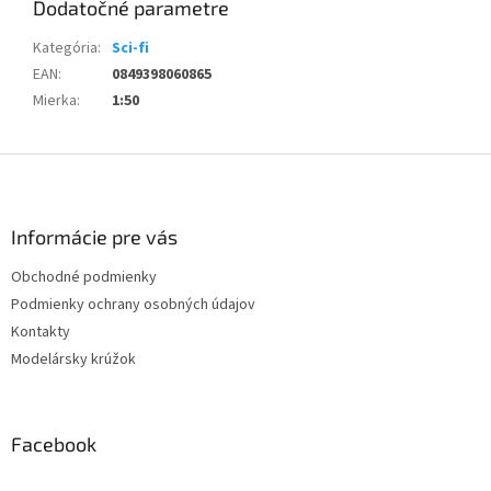
Dodatočné parametre
Kategória
:
Sci-fi
EAN
:
0849398060865
Mierka
:
1:50
Z
á
p
ä
Informácie pre vás
t
Obchodné podmienky
i
Podmienky ochrany osobných údajov
e
Kontakty
Modelársky krúžok
Facebook