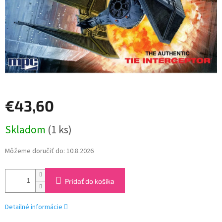
€43,60
Jednotková
Skladom
(1 ks)
cena:
Môžeme doručiť do:
10.8.2026
Pridať do košíka
Detailné informácie