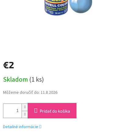
€2
Jednotková
Skladom
(1 ks)
cena:
Môžeme doručiť do:
11.8.2026
Pridať do košíka
Detailné informácie