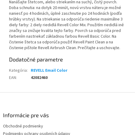
Nanášajte štetcom, alebo striekaním na suchý, čistý povrch.
Doba schnutia: na dotyk 20 minút, novú vrstvu náteru je možné
naniesť po 4 hodinách, úplné zaschnutie po 24 hodinách (podľa
hrúbky vrstvy). Na striekanie sa odporúča riedenie maximálne 3
diely farby: 2 diely riedidlá Revell Color Mix. Použitím riedidlá iné
značky sa znižuje kvalita tejto farby. Povrch sa odporúča pred
farbením nastriekať základnou farbou Revell Basic Color. Na
čistenie štetca sa odporúča použiť Revell Paint Clean a na
čistenie pištole Revell Airbrush Clean. Prečítajte a uschovajte.
Dodatočné parametre
Kategória
:
REVELL Email Color
EAN
:
42082460
Z
á
p
ä
Informácie pre vás
t
Obchodné podmienky
i
Podmienky ochrany osobných údajov
e