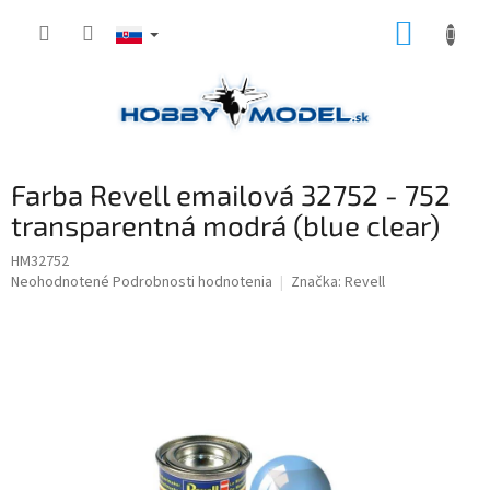
Prejsť
NÁKUP
na
obsah
KOŠÍK
Farba Revell emailová 32752 - 752
transparentná modrá (blue clear)
HM32752
Priemerné
Neohodnotené
Podrobnosti hodnotenia
Značka:
Revell
hodnotenie
produktu
je
0,0
z
5
hviezdičiek.