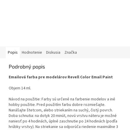
Popis
Hodnotenie
Diskusia
Značka
Podrobný popis
Emailová farba pre modelárov Revell Color Email Paint
Objem 14 ml.
Návod na použitie: Farby sú určené na farbenie modelov a iné
hobby použitie. Pred použitím farbu dobre rozmiešajte.
Nanášajte štetcom, alebo striekaním na suchý, čistý povrch.
Doba schnutia: na dotyk 20 minút, novú vrstvu náteru je možné
naniesť po 4 hodinách, úplné zaschnutie po 24 hodinách (podľa
hrúbky vrstvy). Na striekanie sa odporúča riedenie maximálne 3