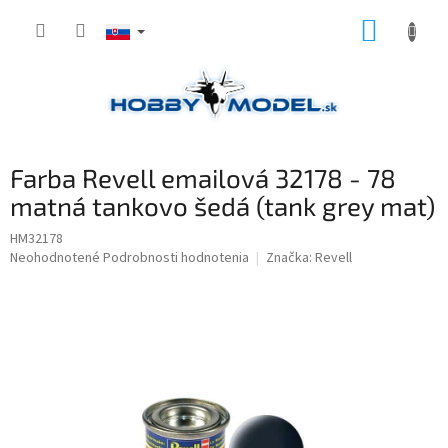
Prejsť
NÁKUP
na
obsah
KOŠÍK
Farba Revell emailová 32178 - 78
matná tankovo šedá (tank grey mat)
HM32178
Priemerné
Neohodnotené
Podrobnosti hodnotenia
Značka:
Revell
hodnotenie
produktu
je
0,0
z
5
hviezdičiek.