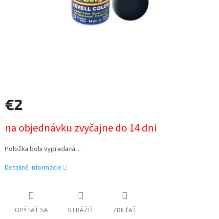
€2
Jednotková
na objednávku zvyčajne do 14 dní
cena:
Položka bola vypredaná…
Detailné informácie
OPÝTAŤ SA
STRÁŽIŤ
ZDIEĽAŤ