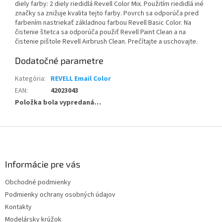
diely farby: 2 diely riedidlá Revell Color Mix. Použitím riedidlá iné
značky sa znižuje kvalita tejto farby. Povrch sa odporúča pred
farbením nastriekať základnou farbou Revell Basic Color. Na
čistenie štetca sa odporúča použiť Revell Paint Clean a na
čistenie pištole Revell Airbrush Clean. Prečítajte a uschovajte.
Dodatočné parametre
Kategória
:
REVELL Email Color
EAN
:
42023043
Položka bola vypredaná…
Z
á
p
ä
Informácie pre vás
t
Obchodné podmienky
i
Podmienky ochrany osobných údajov
e
Kontakty
Modelársky krúžok