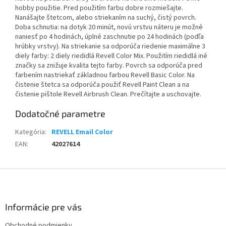
hobby použitie. Pred použitím farbu dobre rozmiešajte.
Nanášajte štetcom, alebo striekaním na suchý, čistý povrch.
Doba schnutia: na dotyk 20 minút, novú vrstvu náteru je možné
naniesť po 4 hodinách, úplné zaschnutie po 24 hodinách (podľa
hrúbky vrstvy). Na striekanie sa odporúča riedenie maximálne 3
diely farby: 2 diely riedidlá Revell Color Mix. Použitím riedidlá iné
značky sa znižuje kvalita tejto farby. Povrch sa odporúča pred
farbením nastriekať základnou farbou Revell Basic Color. Na
čistenie štetca sa odporúča použiť Revell Paint Clean a na
čistenie pištole Revell Airbrush Clean. Prečítajte a uschovajte.
Dodatočné parametre
Kategória
:
REVELL Email Color
EAN
:
42027614
Z
á
p
ä
Informácie pre vás
t
Obchodné podmienky