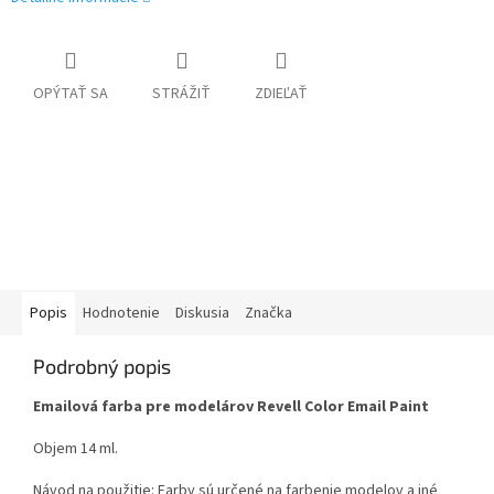
OPÝTAŤ SA
STRÁŽIŤ
ZDIEĽAŤ
Popis
Hodnotenie
Diskusia
Značka
Podrobný popis
Emailová farba pre modelárov Revell Color Email Paint
Objem 14 ml.
Návod na použitie: Farby sú určené na farbenie modelov a iné