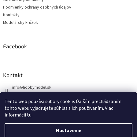
i
Podmienky ochrany osobných údajov
e
Kontakty
Modelársky krúžok
Facebook
Kontakt
info
@
hobbymodel.sk
0902 170 625
Tento web používa súbory cookie. Ďalším prechádzaním
https://www.facebook.com/skhobbymodel
tohto webu vyjadrujete súhlas s ich používaním. Viac
informácií
tu
.
Nastavenie
Vytvoril Shoptet