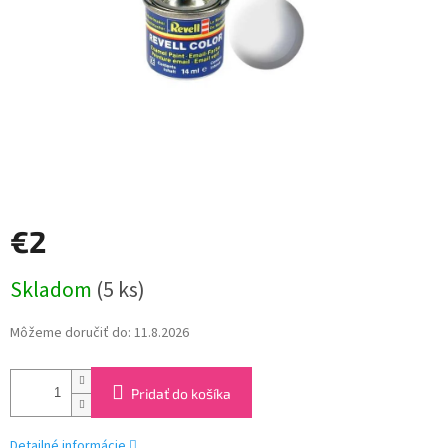
€2
Jednotková
Skladom
(5 ks)
cena:
Môžeme doručiť do:
11.8.2026
Pridať do košíka
Detailné informácie