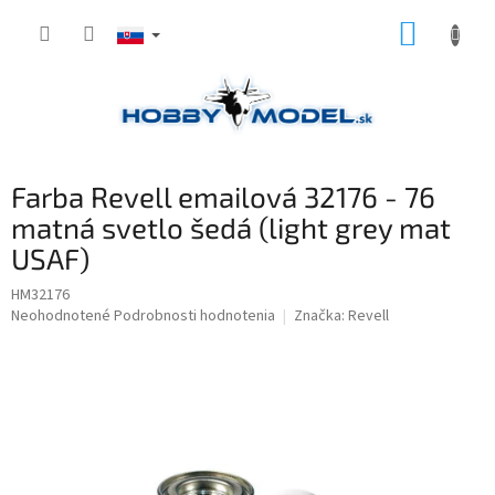
Prejsť
NÁKUP
na
obsah
KOŠÍK
Farba Revell emailová 32176 - 76
matná svetlo šedá (light grey mat
USAF)
HM32176
Priemerné
Neohodnotené
Podrobnosti hodnotenia
Značka:
Revell
hodnotenie
produktu
je
0,0
z
5
hviezdičiek.