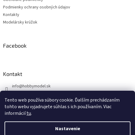
i
Podmienky ochrany osobných údajov
e
Kontakty
Modelársky krúžok
Facebook
Kontakt
info
@
hobbymodel.sk
0902 170 625
Tento web používa súbory cookie. Ďalším prechádzaním
https://www.facebook.com/skhobbymodel
tohto webu vyjadrujete súhlas s ich používaním. Viac
informácií
tu
.
Nastavenie
Vytvoril Shoptet