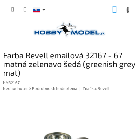
Prejsť
NÁKUP
na
obsah
KOŠÍK
Farba Revell emailová 32167 - 67
matná zelenavo šedá (greenish grey
mat)
HM32167
Priemerné
Neohodnotené
Podrobnosti hodnotenia
Značka:
Revell
hodnotenie
produktu
je
0,0
z
5
hviezdičiek.