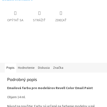
OPÝTAŤ SA
STRÁŽIŤ
ZDIEĽAŤ
Popis
Hodnotenie
Diskusia
Značka
Podrobný popis
Emailová farba pre modelárov Revell Color Email Paint
Objem 14 ml.
Návod na použitie: Farby sú určené na farbenie modelov a iné