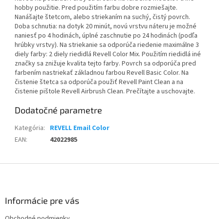
hobby použitie. Pred použitím farbu dobre rozmiešajte.
Nanášajte štetcom, alebo striekaním na suchý, čistý povrch.
Doba schnutia: na dotyk 20 minút, novú vrstvu náteru je možné
naniesť po 4 hodinách, úplné zaschnutie po 24 hodinách (podľa
hrúbky vrstvy). Na striekanie sa odporúča riedenie maximálne 3
diely farby: 2 diely riedidlá Revell Color Mix. Použitím riedidlá iné
značky sa znižuje kvalita tejto farby. Povrch sa odporúča pred
farbením nastriekať základnou farbou Revell Basic Color. Na
čistenie štetca sa odporúča použiť Revell Paint Clean a na
čistenie pištole Revell Airbrush Clean. Prečítajte a uschovajte.
Dodatočné parametre
Kategória
:
REVELL Email Color
EAN
:
42022985
Z
á
p
ä
Informácie pre vás
t
Obchodné podmienky