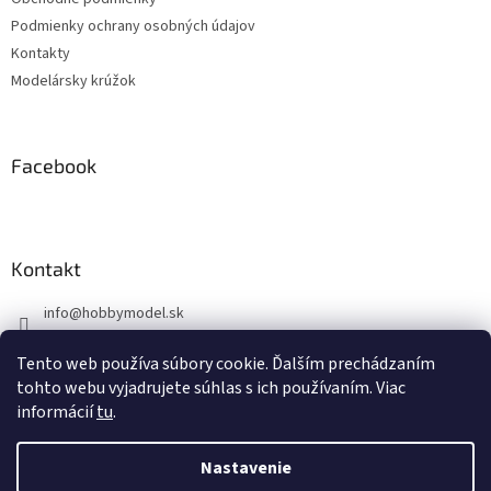
i
Podmienky ochrany osobných údajov
e
Kontakty
Modelársky krúžok
Facebook
Kontakt
info
@
hobbymodel.sk
0902 170 625
Tento web používa súbory cookie. Ďalším prechádzaním
https://www.facebook.com/skhobbymodel
tohto webu vyjadrujete súhlas s ich používaním. Viac
informácií
tu
.
Nastavenie
Vytvoril Shoptet