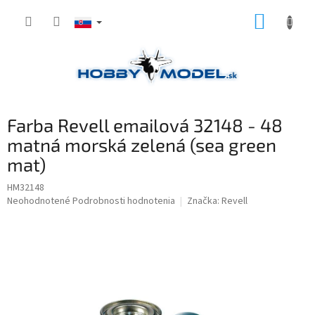
Prejsť
NÁKUP
na
obsah
KOŠÍK
Farba Revell emailová 32148 - 48
matná morská zelená (sea green
mat)
HM32148
Priemerné
Neohodnotené
Podrobnosti hodnotenia
Značka:
Revell
hodnotenie
produktu
je
0,0
z
5
hviezdičiek.