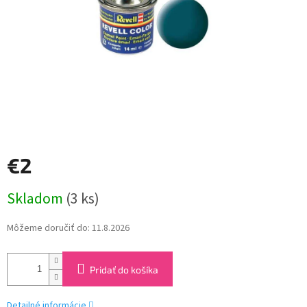
€2
Jednotková
Skladom
(3 ks)
cena:
Môžeme doručiť do:
11.8.2026
Pridať do košíka
Detailné informácie