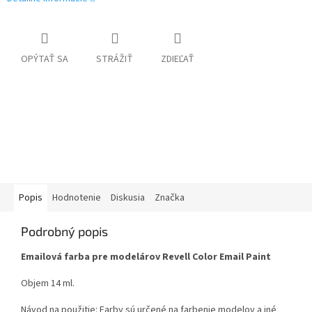
OPÝTAŤ SA
STRÁŽIŤ
ZDIEĽAŤ
Popis
Hodnotenie
Diskusia
Značka
Podrobný popis
Emailová farba pre modelárov Revell Color Email Paint
Objem 14 ml.
Návod na použitie: Farby sú určené na farbenie modelov a iné