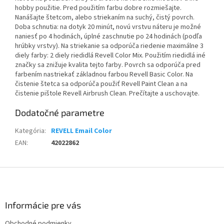
hobby použitie. Pred použitím farbu dobre rozmiešajte.
Nanášajte štetcom, alebo striekaním na suchý, čistý povrch.
Doba schnutia: na dotyk 20 minút, novú vrstvu náteru je možné
naniesť po 4 hodinách, úplné zaschnutie po 24 hodinách (podľa
hrúbky vrstvy). Na striekanie sa odporúča riedenie maximálne 3
diely farby: 2 diely riedidlá Revell Color Mix. Použitím riedidlá iné
značky sa znižuje kvalita tejto farby. Povrch sa odporúča pred
farbením nastriekať základnou farbou Revell Basic Color. Na
čistenie štetca sa odporúča použiť Revell Paint Clean a na
čistenie pištole Revell Airbrush Clean. Prečítajte a uschovajte.
Dodatočné parametre
Kategória
:
REVELL Email Color
EAN
:
42022862
Z
á
p
ä
Informácie pre vás
t
Obchodné podmienky