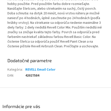
hobby použitie. Pred použitím farbu dobre rozmiešajte.
Nanášajte štetcom, alebo striekaním na suchý, čistý povrch.
Doba schnutia: na dotyk 20 minút, novú vrstvu náteru je možné
naniesť po 4 hodinách, úplné zaschnutie po 24 hodinách (podľa
hrúbky vrstvy). Na striekanie sa odporúča riedenie maximálne 3
diely farby: 2 diely riedidlá Revell Color Mix. Použitím riedidlá iné
značky sa znižuje kvalita tejto farby. Povrch sa odporúča pred
farbením nastriekať základnou farbou Revell Basic Color. Na
čistenie štetca sa odporúča použiť Revell Paint Clean a na
čistenie pištole Revell Airbrush Clean. Prečítajte a uschovajte.
Dodatočné parametre
Kategória
:
REVELL Email Color
EAN
:
42027584
Z
á
p
ä
Informácie pre vás