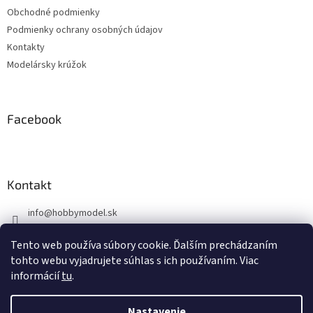
t
Obchodné podmienky
i
Podmienky ochrany osobných údajov
e
Kontakty
Modelársky krúžok
Facebook
Kontakt
info
@
hobbymodel.sk
0902 170 625
Tento web používa súbory cookie. Ďalším prechádzaním
https://www.facebook.com/skhobbymodel
tohto webu vyjadrujete súhlas s ich používaním. Viac
informácií
tu
.
Nastavenie