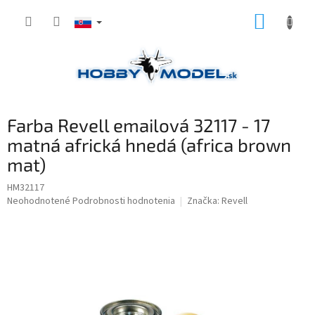
Prejsť
NÁKUP
na
obsah
KOŠÍK
Farba Revell emailová 32117 - 17
matná africká hnedá (africa brown
mat)
HM32117
Priemerné
Neohodnotené
Podrobnosti hodnotenia
Značka:
Revell
hodnotenie
produktu
je
0,0
z
5
hviezdičiek.