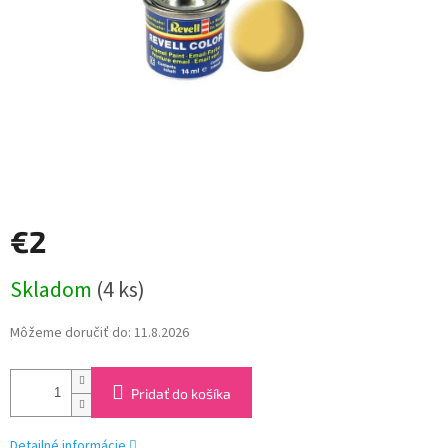
€2
Jednotková
Skladom
(4 ks)
cena:
Môžeme doručiť do:
11.8.2026
Pridať do košíka
Detailné informácie