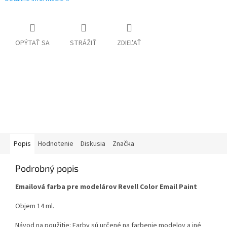
OPÝTAŤ SA
STRÁŽIŤ
ZDIEĽAŤ
Popis
Hodnotenie
Diskusia
Značka
Podrobný popis
Emailová farba pre modelárov Revell Color Email Paint
Objem 14 ml.
Návod na použitie: Farby sú určené na farbenie modelov a iné