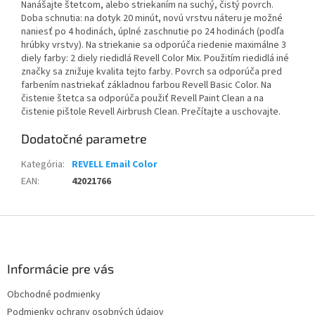
Nanášajte štetcom, alebo striekaním na suchý, čistý povrch.
Doba schnutia: na dotyk 20 minút, novú vrstvu náteru je možné
naniesť po 4 hodinách, úplné zaschnutie po 24 hodinách (podľa
hrúbky vrstvy). Na striekanie sa odporúča riedenie maximálne 3
diely farby: 2 diely riedidlá Revell Color Mix. Použitím riedidlá iné
značky sa znižuje kvalita tejto farby. Povrch sa odporúča pred
farbením nastriekať základnou farbou Revell Basic Color. Na
čistenie štetca sa odporúča použiť Revell Paint Clean a na
čistenie pištole Revell Airbrush Clean. Prečítajte a uschovajte.
Dodatočné parametre
Kategória
:
REVELL Email Color
EAN
:
42021766
Z
á
p
ä
Informácie pre vás
t
Obchodné podmienky
i
Podmienky ochrany osobných údajov
e