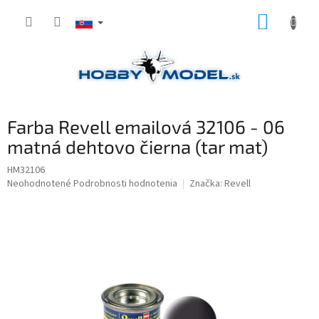
Prejsť
NÁKUP
na
obsah
KOŠÍK
Farba Revell emailová 32106 - 06
matná dehtovo čierna (tar mat)
HM32106
Priemerné
Neohodnotené
Podrobnosti hodnotenia
Značka:
Revell
hodnotenie
produktu
je
0,0
z
5
hviezdičiek.