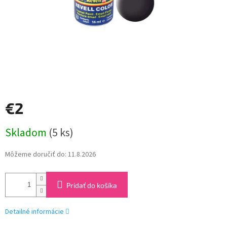
€2
Jednotková
Skladom
(5 ks)
cena:
Môžeme doručiť do:
11.8.2026
Pridať do košíka
Detailné informácie