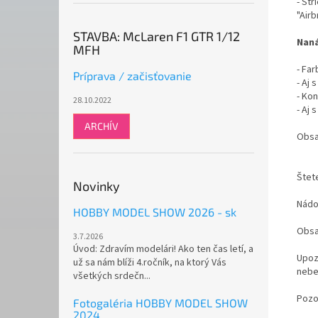
- Str
"Airb
STAVBA: McLaren F1 GTR 1/12
Naná
MFH
- Fa
Príprava / začisťovanie
- Aj
- Ko
28.10.2022
- Aj
ARCHÍV
Obsah
Štet
Novinky
Nádo
HOBBY MODEL SHOW 2026 - sk
Obsa
3.7.2026
Úvod: Zdravím modelári! Ako ten čas letí, a
Upoz
už sa nám blíži 4.ročník, na ktorý Vás
nebe
všetkých srdečn...
Pozo
Fotogaléria HOBBY MODEL SHOW
2024