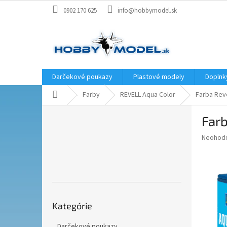
Prejsť
0902 170 625
info@hobbymodel.sk
na
obsah
Darčekové poukazy
Plastové modely
Doplnk
Domov
Farby
REVELL Aqua Color
Farba Reve
B
Farb
o
č
Priemer
Neohod
n
hodnote
ý
produkt
p
je
0,0
a
z
n
5
Preskočiť
e
hviezdič
Kategórie
kategórie
l
Darčekové poukazy