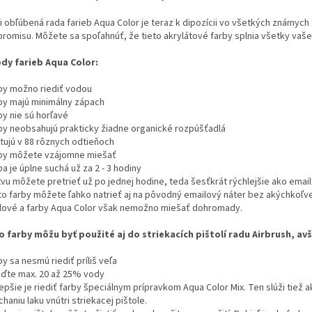
i obľúbená rada farieb Aqua Color je teraz k dipozícii vo všetkých známych 
romisu. Môžete sa spoľahnúť, že tieto akrylátové farby splnia všetky vaš
dy farieb Aqua Color:
rby možno riediť vodou
rby majú minimálny zápach
by nie sú horľavé
rby neobsahujú prakticky žiadne organické rozpúšťadlá
stujú v 88 rôznych odtieňoch
rby môžete vzájomne miešať
ba je úplne suchá už za 2 - 3 hodiny
stvu môžete pretrieť už po jednej hodine, teda šesťkrát rýchlejšie ako emai
eto farby môžete ľahko natrieť aj na pôvodný emailový náter bez akýchkoľvek
lové a farby Aqua Color však nemožno miešať dohromady.
o farby môžu byť použité aj do striekacích pištolí radu Airbrush, a
by sa nesmú riediť príliš veľa
ieďte max. 20 až 25% vody
lepšie je riediť farby špeciálnym prípravkom Aqua Color Mix. Ten slúži tie
haniu laku vnútri striekacej pištole.