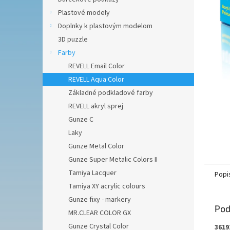
Plastové modely
Doplnky k plastovým modelom
3D puzzle
Farby
REVELL Email Color
REVELL Aqua Color
Základné podkladové farby
REVELL akryl sprej
Gunze C
Laky
Gunze Metal Color
Gunze Super Metalic Colors II
Tamiya Lacquer
Popi
Tamiya XY acrylic colours
Gunze fixy - markery
Pod
MR.CLEAR COLOR GX
Gunze Crystal Color
3619