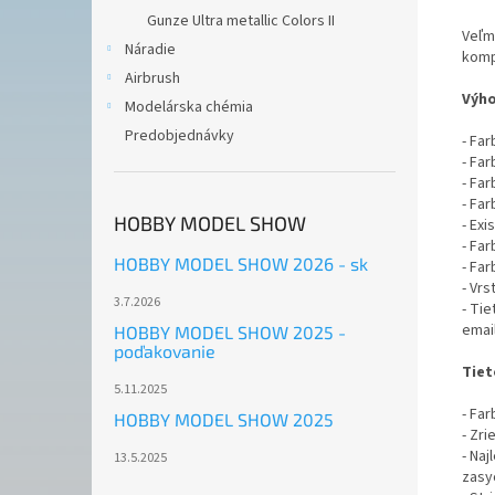
Gunze Ultra metallic Colors II
Veľm
Náradie
komp
Airbrush
Výho
Modelárska chémia
Predobjednávky
- Fa
- Fa
- Far
- Fa
HOBBY MODEL SHOW
- Exi
- Fa
HOBBY MODEL SHOW 2026 - sk
- Far
- Vr
3.7.2026
- Ti
emai
HOBBY MODEL SHOW 2025 -
poďakovanie
Tiet
5.11.2025
- Far
HOBBY MODEL SHOW 2025
- Zr
- Naj
13.5.2025
zasyc