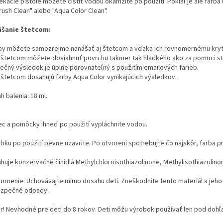
iekacie pištole môžete čistiť vodou okamžite po použití. Pokiaľ je ale farba
rush Clean" alebo "Aqua Color Clean".
šanie štetcom:
rby môžete samozrejme nanášať aj štetcom a vďaka ich rovnomernému krytiu
 s štetcom môžete dosiahnuť povrchu takmer tak hladkého ako za pomoci str
nečný výsledok je úplne porovnateľný s použitím emailových farieb.
 s štetcom dosahujú farby Aqua Color vynikajúcich výsledkov.
 balenia: 18 ml.
ec a pomôcky ihneď po použití vypláchnite vodou.
bku po použití pevne uzavrite. Po otvorení spotrebujte čo najskôr, farba
huje konzervačné činidlá Methylchloroisothiazolinone, Methylisothiazolino
ornenie: Uchovávajte mimo dosahu detí. Zneškodnite tento materiál a jeho
zpečné odpady.
r! Nevhodné pre deti do 8 rokov. Deti môžu výrobok používať len pod doh