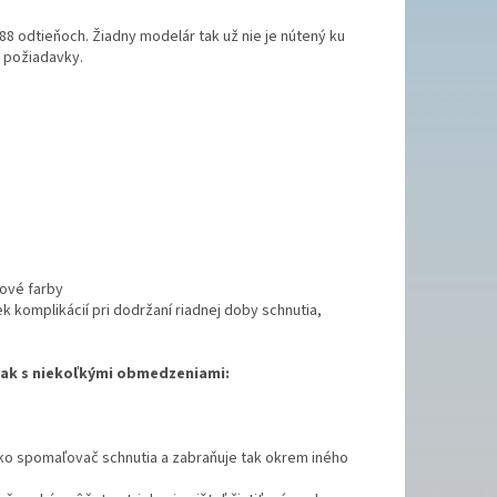
88 odtieňoch. Žiadny modelár tak už nie je nútený ku
e požiadavky.
lové farby
 komplikácií pri dodržaní riadnej doby schnutia,
však s niekoľkými obmedzeniami:
ž ako spomaľovač schnutia a zabraňuje tak okrem iného