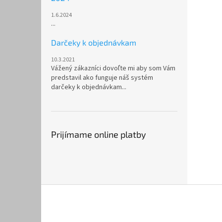
1.6.2024
...
Darčeky k objednávkam
10.3.2021
Vážený zákazníci dovoľte mi aby som Vám
predstavil ako funguje náš systém
darčeky k objednávkam...
Prijímame online platby
Z
á
p
ä