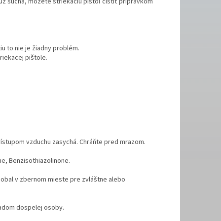
 už suchá, môžete striekaciu pištoľ čistiť prípravkom
 to nie je žiadny problém.
iekacej pištole.
 prístupom vzduchu zasychá. Chráňte pred mrazom.
ne, Benzisothiazolinone.
 obal v zbernom mieste pre zvláštne alebo
ľadom dospelej osoby.