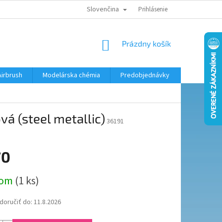
Slovenčina
KONTAKTY
MODELÁRSKY KRÚŽOK
Prihlásenie
NÁKUPNÝ
Prázdny košík
KOŠÍK
Airbrush
Modelárska chémia
Predobjednávky
vá (steel metallic)
36191
70
ová
dom
(1 ks)
oručiť do:
11.8.2026