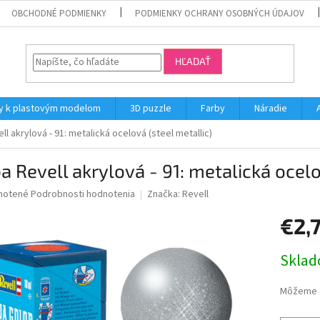
OBCHODNÉ PODMIENKY
PODMIENKY OCHRANY OSOBNÝCH ÚDAJOV
HĽADAŤ
y k plastovým modelom
3D puzzle
Farby
Náradie
ll akrylová - 91: metalická ocelová (steel metallic)
a Revell akrylová - 91: metalická ocelo
né
notené
Podrobnosti hodnotenia
Značka:
Revell
nie
€2,
u
Jednotk
Skla
cena:
iek.
Môžeme d