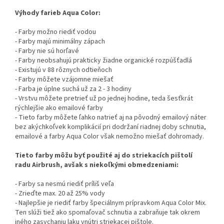
Výhody farieb Aqua Color:
- Farby možno riediť vodou
- Farby majú minimálny zápach
- Farby nie sú horľavé
- Farby neobsahujú prakticky žiadne organické rozpúšťadlá
- Existujú v 88 rôznych odtieňoch
- Farby môžete vzájomne miešať
- Farba je úplne suchá už za 2 - 3 hodiny
- Vrstvu môžete pretrieť už po jednej hodine, teda šesťkrát
rýchlejšie ako emailové farby
- Tieto farby môžete ľahko natrieť aj na pôvodný emailový náter
bez akýchkoľvek komplikácií pri dodržaní riadnej doby schnutia,
emailové a farby Aqua Color však nemožno miešať dohromady.
Tieto farby môžu byť použité aj do striekacích pištolí
radu Airbrush, avšak s niekoľkými obmedzeniami:
- Farby sa nesmú riediť príliš veľa
- Zrieďte max. 20 až 25% vody
- Najlepšie je riediť farby špeciálnym prípravkom Aqua Color Mix.
Ten slúži tiež ako spomaľovač schnutia a zabraňuje tak okrem
iného zasychaniu laku vnútri striekacej pištole.