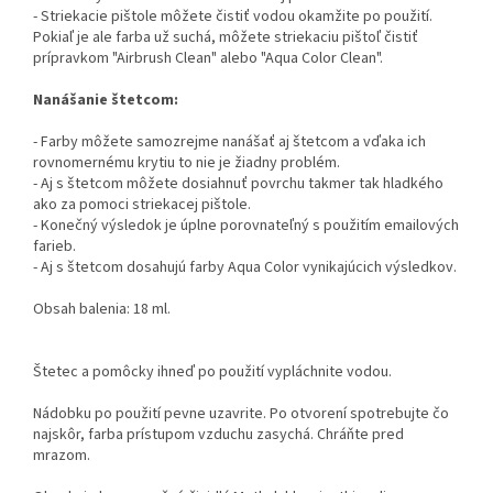
- Striekacie pištole môžete čistiť vodou okamžite po použití.
Pokiaľ je ale farba už suchá, môžete striekaciu pištoľ čistiť
prípravkom "Airbrush Clean" alebo "Aqua Color Clean".
Nanášanie štetcom:
- Farby môžete samozrejme nanášať aj štetcom a vďaka ich
rovnomernému krytiu to nie je žiadny problém.
- Aj s štetcom môžete dosiahnuť povrchu takmer tak hladkého
ako za pomoci striekacej pištole.
- Konečný výsledok je úplne porovnateľný s použitím emailových
farieb.
- Aj s štetcom dosahujú farby Aqua Color vynikajúcich výsledkov.
Obsah balenia: 18 ml.
Štetec a pomôcky ihneď po použití vypláchnite vodou.
Nádobku po použití pevne uzavrite. Po otvorení spotrebujte čo
najskôr, farba prístupom vzduchu zasychá. Chráňte pred
mrazom.