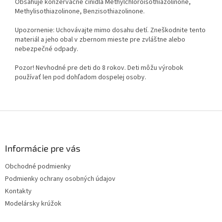
Obsahuje konzervačné činidlá Methylchloroisothiazolinone,
Methylisothiazolinone, Benzisothiazolinone.
Upozornenie: Uchovávajte mimo dosahu detí. Zneškodnite tento
materiál a jeho obal v zbernom mieste pre zvláštne alebo
nebezpečné odpady.
Pozor! Nevhodné pre deti do 8 rokov. Deti môžu výrobok
používať len pod dohľadom dospelej osoby.
Z
á
p
ä
Informácie pre vás
t
Obchodné podmienky
i
Podmienky ochrany osobných údajov
e
Kontakty
Modelársky krúžok