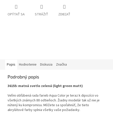
OPÝTAŤ SA
STRÁŽIŤ
ZDIEĽAŤ
Popis
Hodnotenie
Diskusia
Značka
Podrobný popis
36155: matná svetlo zelená (light green matt)
Veľmi obľúbená rada farieb Aqua Color je teraz k dipozícii vo
všetkých známych 88 odtieňoch. Žiadny modelár tak už nie je
nútený ku kompromisu. Môžete sa spoľahnúť, že tieto
akrylátové farby splnia všetky vaše požiadavky.