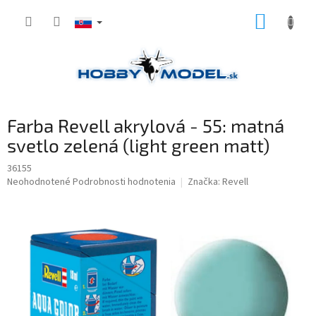
Prejsť
NÁKUP
na
obsah
KOŠÍK
Farba Revell akrylová - 55: matná
svetlo zelená (light green matt)
36155
Priemerné
Neohodnotené
Podrobnosti hodnotenia
Značka:
Revell
hodnotenie
produktu
je
0,0
z
5
hviezdičiek.