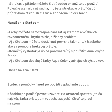
- Striekacie pištole môžete čistiť vodou okamžite po použití.
Pokiaľ je ale farba už suchá, môžete striekaciu pištoľ čistiť
prípravkom "Airbrush Clean" alebo "Aqua Color Clean".
Nanášanie štetcom:
- Farby môžete samozrejme nanášať aj štetcom a vďaka ich
rovnomernému krytiu to nie je žiadny problém.
- Aj s štetcom môžete dosiahnuť povrchu takmer tak hladkého
ako za pomoci striekacej pištole.
- Konečný výsledok je úplne porovnateľný s použitím emailových
farieb.
- Aj s štetcom dosahujú farby Aqua Color vynikajúcich výsledkov.
Obsah balenia: 18 ml.
Štetec a pomôcky ihneď po použití vypláchnite vodou.
Nádobku po použití pevne uzavrite. Po otvorení spotrebujte čo
najskôr, farba prístupom vzduchu zasychá. Chráňte pred
mrazom.