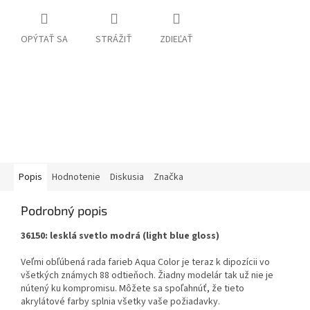
OPÝTAŤ SA
STRÁŽIŤ
ZDIEĽAŤ
Popis
Hodnotenie
Diskusia
Značka
Podrobný popis
36150: lesklá svetlo modrá (light blue gloss)
Veľmi obľúbená rada farieb Aqua Color je teraz k dipozícii vo
všetkých známych 88 odtieňoch. Žiadny modelár tak už nie je
nútený ku kompromisu. Môžete sa spoľahnúť, že tieto
akrylátové farby splnia všetky vaše požiadavky.