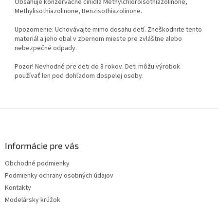
Obsahuje konzervačné činidlá Methylchloroisothiazolinone,
Methylisothiazolinone, Benzisothiazolinone.
Upozornenie: Uchovávajte mimo dosahu detí. Zneškodnite tento
materiál a jeho obal v zbernom mieste pre zvláštne alebo
nebezpečné odpady.
Pozor! Nevhodné pre deti do 8 rokov. Deti môžu výrobok
používať len pod dohľadom dospelej osoby.
Z
á
p
ä
Informácie pre vás
t
Obchodné podmienky
i
Podmienky ochrany osobných údajov
e
Kontakty
Modelársky krúžok