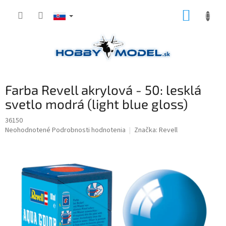
Prejsť
NÁKUP
na
obsah
KOŠÍK
Farba Revell akrylová - 50: lesklá
svetlo modrá (light blue gloss)
36150
Priemerné
Neohodnotené
Podrobnosti hodnotenia
Značka:
Revell
hodnotenie
produktu
je
0,0
z
5
hviezdičiek.