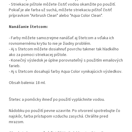
- Striekacie pištole môžete čistiť vodou okamžite po použití.
Pokiaľ je ale farba už suchá, môžete striekaciu pištoľ čistiť
prípravkom "Airbrush Clean" alebo "Aqua Color Clean".
Nanášanie štetcom:
- Farby môžete samozrejme nanášať aj štetcom a vďaka ich
rovnomernému krytiu to nie je žiadny problém.
- Aj s štetcom môžete dosiahnuť povrchu takmer tak hladkého
ako za pomoci striekacej pištole.
- Konečný výsledok je úplne porovnateľný s použitím emailových
farieb.
- Aj s štetcom dosahujú farby Aqua Color vynikajúcich výsledkov.
Obsah balenia: 18 ml.
Štetec a pomôcky ihneď po použití vypláchnite vodou.
Nádobku po použití pevne uzavrite. Po otvorení spotrebujte čo
najskôr, farba prístupom vzduchu zasychá. Chráňte pred
mrazom.