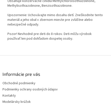
Obsahuje konzervačné činidlá Methylchloroisothiazolinone,
Methylisothiazolinone, Benzisothiazolinone.
Upozornenie: Uchovávajte mimo dosahu detí. Zneškodnite tento
materiál a jeho obal v zbernom mieste pre zvláštne alebo
nebezpečné odpady.
Pozor! Nevhodné pre deti do 8 rokov. Deti môžu výrobok
používať len pod dohľadom dospelej osoby.
Z
á
p
ä
Informácie pre vás
t
Obchodné podmienky
i
Podmienky ochrany osobných údajov
e
Kontakty
Modelársky krúžok