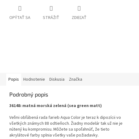
OPÝTAŤ SA
STRÁŽIŤ
ZDIEĽAŤ
Popis
Hodnotenie
Diskusia
Značka
Podrobný popis
36148: matná morská zelená (sea green matt)
Veľmi obľúbená rada farieb Aqua Color je teraz k dipozícii vo
všetkých známych 88 odtieňoch. Žiadny modelár tak už nie je
nútený ku kompromisu. Môžete sa spoľahnúť, že tieto
akrylátové farby splnia všetky vaše požiadavky.