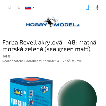
Prejsť
NÁKUP
na
obsah
KOŠÍK
Farba Revell akrylová - 48: matná
morská zelená (sea green matt)
36148
Priemerné
Neohodnotené
Podrobnosti hodnotenia
Značka:
Revell
hodnotenie
produktu
je
0,0
z
5
hviezdičiek.