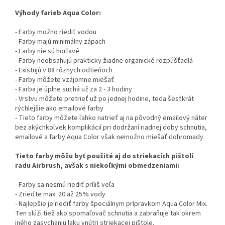
Výhody farieb Aqua Color:
- Farby možno riediť vodou
- Farby majú minimálny zápach
- Farby nie sú horľavé
- Farby neobsahujú prakticky žiadne organické rozpúšťadlá
- Existujú v 88 rôznych odtieňoch
- Farby môžete vzájomne miešať
- Farba je úplne suchá už za 2 - 3 hodiny
- Vrstvu môžete pretrieť už po jednej hodine, teda šesťkrát
rýchlejšie ako emailové farby
- Tieto farby môžete ľahko natrieť aj na pôvodný emailový náter
bez akýchkoľvek komplikácií pri dodržaní riadnej doby schnutia,
emailové a farby Aqua Color však nemožno miešať dohromady.
Tieto farby môžu byť použité aj do striekacích pištolí
radu Airbrush, avšak s niekoľkými obmedzeniami:
- Farby sa nesmú riediť príliš veľa
- Zrieďte max. 20 až 25% vody
- Najlepšie je riediť farby špeciálnym prípravkom Aqua Color Mix.
Ten slúži tiež ako spomaľovač schnutia a zabraňuje tak okrem
iného zasychaniu laku vnútri striekacej pištole.