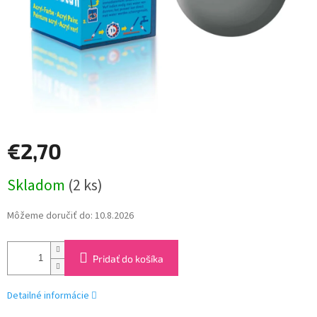
€2,70
Jednotková
Skladom
(2 ks)
cena:
Môžeme doručiť do:
10.8.2026
Pridať do košíka
Detailné informácie