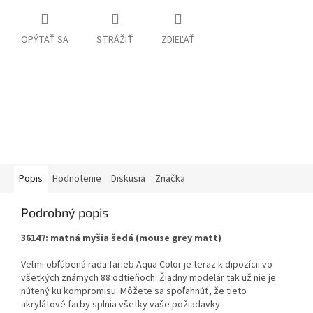
OPÝTAŤ SA
STRÁŽIŤ
ZDIEĽAŤ
Popis
Hodnotenie
Diskusia
Značka
Podrobný popis
36147: matná myšia šedá (mouse grey matt)
Veľmi obľúbená rada farieb Aqua Color je teraz k dipozícii vo
všetkých známych 88 odtieňoch. Žiadny modelár tak už nie je
nútený ku kompromisu. Môžete sa spoľahnúť, že tieto
akrylátové farby splnia všetky vaše požiadavky.