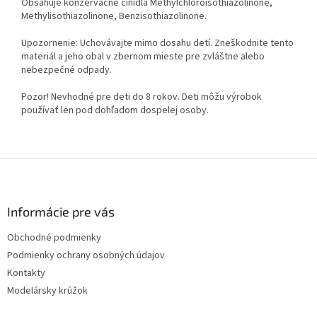
Obsahuje konzervačné činidlá Methylchloroisothiazolinone,
Methylisothiazolinone, Benzisothiazolinone.
Upozornenie: Uchovávajte mimo dosahu detí. Zneškodnite tento
materiál a jeho obal v zbernom mieste pre zvláštne alebo
nebezpečné odpady.
Pozor! Nevhodné pre deti do 8 rokov. Deti môžu výrobok
používať len pod dohľadom dospelej osoby.
Z
á
p
ä
Informácie pre vás
t
Obchodné podmienky
i
Podmienky ochrany osobných údajov
e
Kontakty
Modelársky krúžok