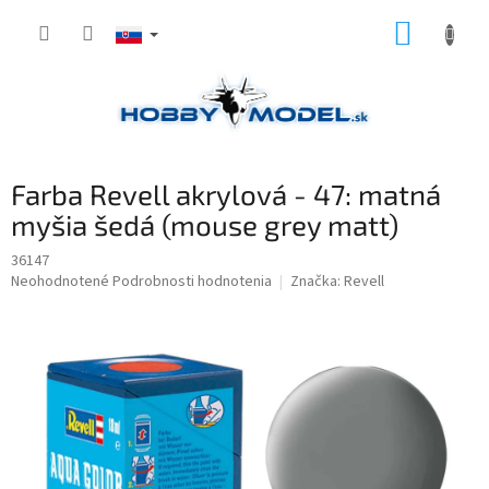
Prejsť
NÁKUP
na
obsah
KOŠÍK
Farba Revell akrylová - 47: matná
myšia šedá (mouse grey matt)
36147
Priemerné
Neohodnotené
Podrobnosti hodnotenia
Značka:
Revell
hodnotenie
produktu
je
0,0
z
5
hviezdičiek.