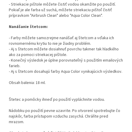
- Striekacie pištole môžete čistiť vodou okamžite po použití.
Pokiaľ je ale farba už suchá, môžete striekaciu pištoľ čistiť
prípravkom "Airbrush Clean" alebo "Aqua Color Clean".
Nanášanie štetcom:
- Farby môžete samozrejme nanášať aj štetcom a vďaka ich
rovnomernému krytiu to nie je žiadny problém.
- Aj s štetcom môžete dosiahnuť povrchu takmer tak hladkého
ako za pomoci striekacej pištole.
- Konečný výsledok je úplne porovnateľný s použitím emailových
farieb.
- Aj s štetcom dosahujú farby Aqua Color vynikajúcich výsledkov.
Obsah balenia: 18 ml.
Štetec a pomôcky ihneď po použití vypláchnite vodou.
Nádobku po použití pevne uzavrite. Po otvorení spotrebujte čo
najskôr, farba prístupom vzduchu zasychá. Chráňte pred
mrazom.