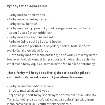
Výhody farieb Aqua Color:
- Farby možno riediť vodou
- Farby majú minimálny zápach
- Farby nie sú horľavé
- Farby neobsahujú prakticky žiadne organické rozpúšťadlá
- Existujú v 88 rôznych odtieňoch
- Farby môžete vzájomne miešať
- Farba je úplne suchá už za 2 - 3 hodiny
- Vrstvu môžete pretrieť už po jednej hodine, teda šesťkrát
rýchlejšie ako emailové farby
- Tieto farby môžete ľahko natrieť aj na pôvodný emailový náter
bez akýchkoľvek komplikácií pri dodržaní riadnej doby schnutia,
emailové a farby Aqua Color však nemožno miešať dohromady.
Tieto farby môžu byť použité aj do striekacích pištolí
radu Airbrush, avšak s niekoľkými obmedzeniami:
- Farby sa nesmú riediť príliš veľa
- Zrieďte max. 20 až 25% vody
- Najlepšie je riediť farby špeciálnym prípravkom Aqua Color Mix.
Ten slúži tiež ako spomaľovač schnutia a zabraňuje tak okrem
iného zasychaniu laku vnútri striekacej pištole.