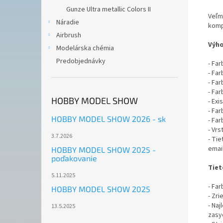
Gunze Ultra metallic Colors II
Veľm
Náradie
komp
Airbrush
Výho
Modelárska chémia
Predobjednávky
- Fa
- Fa
- Far
- Fa
HOBBY MODEL SHOW
- Exi
- Fa
HOBBY MODEL SHOW 2026 - sk
- Far
- Vr
3.7.2026
- Ti
emai
HOBBY MODEL SHOW 2025 -
poďakovanie
Tiet
5.11.2025
- Far
HOBBY MODEL SHOW 2025
- Zr
- Naj
13.5.2025
zasyc