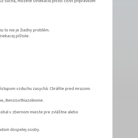
 už suchá, môžete striekaciu pištoľ čistiť prípravkom
 to nie je žiadny problém.
iekacej pištole.
 prístupom vzduchu zasychá. Chráňte pred mrazom.
ne, Benzisothiazolinone.
 obal v zbernom mieste pre zvláštne alebo
ľadom dospelej osoby.