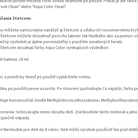
iekacie pištole môžete čistiť vodou okamžite po použití. Pokiaľ je ale farba
rush Clean" alebo "Aqua Color Clean".
šanie štetcom:
rby môžete samozrejme nanášať aj štetcom a vďaka ich rovnomernému krytiu
 s štetcom môžete dosiahnuť povrchu takmer tak hladkého ako za pomoci str
nečný výsledok je úplne porovnateľný s použitím emailových farieb.
 s štetcom dosahujú farby Aqua Color vynikajúcich výsledkov.
 balenia: 18 ml.
ec a pomôcky ihneď po použití vypláchnite vodou.
bku po použití pevne uzavrite. Po otvorení spotrebujte čo najskôr, farba
huje konzervačné činidlá Methylchloroisothiazolinone, Methylisothiazolino
ornenie: Uchovávajte mimo dosahu detí. Zneškodnite tento materiál a jeho
zpečné odpady.
r! Nevhodné pre deti do 8 rokov. Deti môžu výrobok používať len pod doh