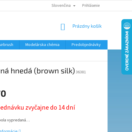
Slovenčina
KONTAKTY
MODELÁRSKY KRÚŽOK
Prihlásenie
NÁKUPNÝ
Prázdny košík
KOŠÍK
Airbrush
Modelárska chémia
Predobjednávky
ná hnedá (brown silk)
36381
70
ová
jednávku zvyčajne do 14 dní
bola vypredaná…
informácie