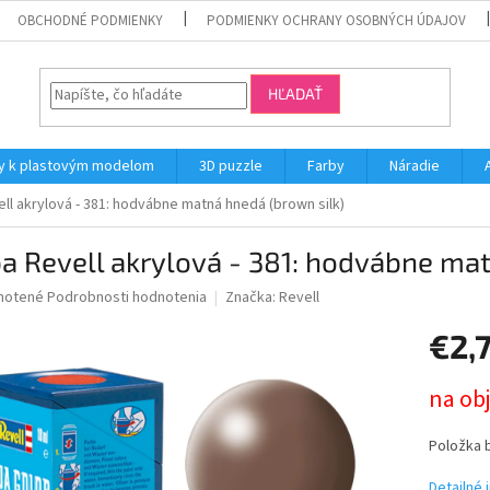
OBCHODNÉ PODMIENKY
PODMIENKY OCHRANY OSOBNÝCH ÚDAJOV
HĽADAŤ
y k plastovým modelom
3D puzzle
Farby
Náradie
ll akrylová - 381: hodvábne matná hnedá (brown silk)
a Revell akrylová - 381: hodvábne mat
né
notené
Podrobnosti hodnotenia
Značka:
Revell
nie
€2,
u
Jednotk
na ob
cena:
iek.
Položka 
Detailné 