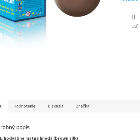
TLAČ
s
Hodnotenie
Diskusia
Značka
robný popis
1: hodvábne matná hnedá (brown silk)