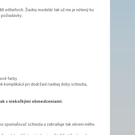
88 odtieňoch. Žiadny modelár tak už nie je nútený ku
e požiadavky.
lové farby
 komplikácií pri dodržaní riadnej doby schnutia,
však s niekoľkými obmedzeniami:
ž ako spomaľovač schnutia a zabraňuje tak okrem iného