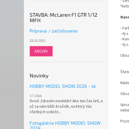
- Str
"Airb
STAVBA: McLaren F1 GTR 1/12
Naná
MFH
- Fa
Príprava / začisťovanie
- Aj
- Ko
28.10.2022
- Aj
ARCHÍV
Obsah
Štet
Novinky
Nádo
HOBBY MODEL SHOW 2026 - sk
Obsa
3.7.2026
Úvod: Zdravím modelári! Ako ten čas letí, a
Upoz
už sa nám blíži 4.ročník, na ktorý Vás
nebe
všetkých srdečn...
Pozo
Fotogaléria HOBBY MODEL SHOW
2024