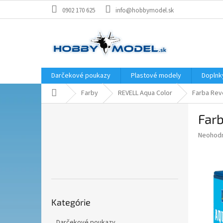
Prejsť
0902 170 625
info@hobbymodel.sk
na
obsah
Darčekové poukazy
Plastové modely
Doplnk
Domov
Farby
REVELL Aqua Color
Farba Reve
B
Farb
o
č
Priemer
Neohod
n
hodnote
ý
produkt
p
je
0,0
a
z
n
5
Preskočiť
e
hviezdič
Kategórie
kategórie
l
Darčekové poukazy