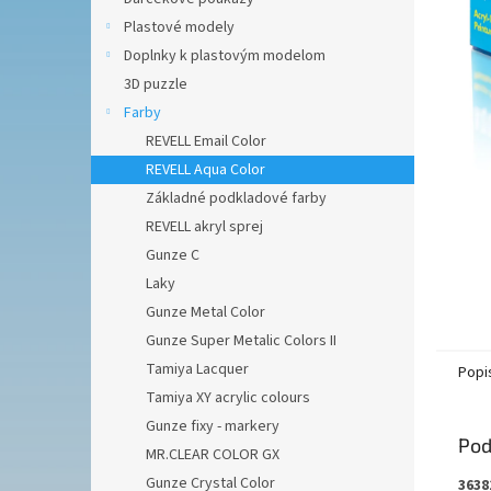
Plastové modely
Doplnky k plastovým modelom
3D puzzle
Farby
REVELL Email Color
REVELL Aqua Color
Základné podkladové farby
REVELL akryl sprej
Gunze C
Laky
Gunze Metal Color
Gunze Super Metalic Colors II
Tamiya Lacquer
Popi
Tamiya XY acrylic colours
Gunze fixy - markery
Pod
MR.CLEAR COLOR GX
Gunze Crystal Color
3638