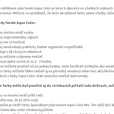
i obľúbená rada farieb Aqua Color je teraz k dipozícii vo všetkých známych 
romisu. Môžete sa spoľahnúť, že tieto akrylátové farby splnia všetky vaš
dy farieb Aqua Color:
rby možno riediť vodou
rby majú minimálny zápach
by nie sú horľavé
rby neobsahujú prakticky žiadne organické rozpúšťadlá
stujú v 88 rôznych odtieňoch
rby môžete vzájomne miešať
ba je úplne suchá už za 2 - 3 hodiny
stvu môžete pretrieť už po jednej hodine, teda šesťkrát rýchlejšie ako emai
eto farby môžete ľahko natrieť aj na pôvodný emailový náter bez akýchkoľvek
lové a farby Aqua Color však nemožno miešať dohromady.
o farby môžu byť použité aj do striekacích pištolí radu Airbrush, a
by sa nesmú riediť príliš veľa
ieďte max. 20 až 25% vody
lepšie je riediť farby špeciálnym prípravkom Aqua Color Mix. Ten slúži tie
haniu laku vnútri striekacej pištole.