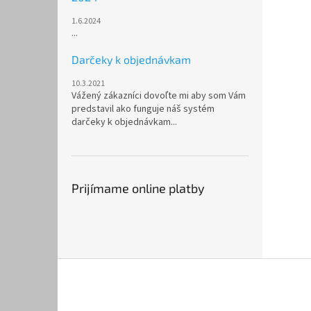
1.6.2024
...
Darčeky k objednávkam
10.3.2021
Vážený zákazníci dovoľte mi aby som Vám
predstavil ako funguje náš systém
darčeky k objednávkam...
Prijímame online platby
Z
á
p
ä