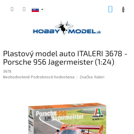
Prejsť
NÁKUP
na
obsah
KOŠÍK
Plastový model auto ITALERI 3678 -
Porsche 956 Jagermeister (1:24)
3678
Priemerné
Neohodnotené
Podrobnosti hodnotenia
Značka:
Italeri
hodnotenie
produktu
je
0,0
z
5
hviezdičiek.