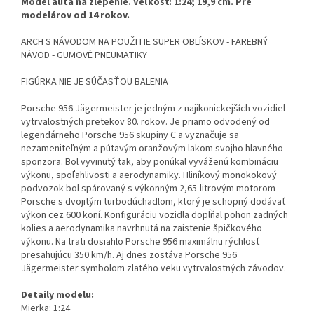
Model auta na zlepenie. Veľkosť: 1:24; 19,9 cm. Pre
modelárov od 14 rokov.
ARCH S NÁVODOM NA POUŽITIE SUPER OBLÍSKOV - FAREBNÝ
NÁVOD - GUMOVÉ PNEUMATIKY
FIGÚRKA NIE JE SÚČASŤOU BALENIA
Porsche 956 Jägermeister je jedným z najikonickejších vozidiel
vytrvalostných pretekov 80. rokov. Je priamo odvodený od
legendárneho Porsche 956 skupiny C a vyznačuje sa
nezameniteľným a pútavým oranžovým lakom svojho hlavného
sponzora. Bol vyvinutý tak, aby ponúkal vyváženú kombináciu
výkonu, spoľahlivosti a aerodynamiky. Hliníkový monokokový
podvozok bol spárovaný s výkonným 2,65-litrovým motorom
Porsche s dvojitým turbodúchadlom, ktorý je schopný dodávať
výkon cez 600 koní. Konfiguráciu vozidla dopĺňal pohon zadných
kolies a aerodynamika navrhnutá na zaistenie špičkového
výkonu. Na trati dosiahlo Porsche 956 maximálnu rýchlosť
presahujúcu 350 km/h. Aj dnes zostáva Porsche 956
Jägermeister symbolom zlatého veku vytrvalostných závodov.
Detaily modelu:
Mierka: 1:24