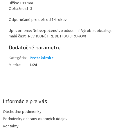
Dĺžka: 199 mm
Obtiažnosť: 3
Odporúčané pre deti od 14 rokov.
Upozornenie: Nebezpečenstvo udusenia! Výrobok obsahuje
malé časti. NEVHODNÉ PRE DETI DO 3 ROKOV!
Dodatočné parametre
Kategória
:
Pretekárske
Mierka
:
1:24
Z
á
p
ä
Informácie pre vás
t
Obchodné podmienky
i
Podmienky ochrany osobných údajov
e
Kontakty