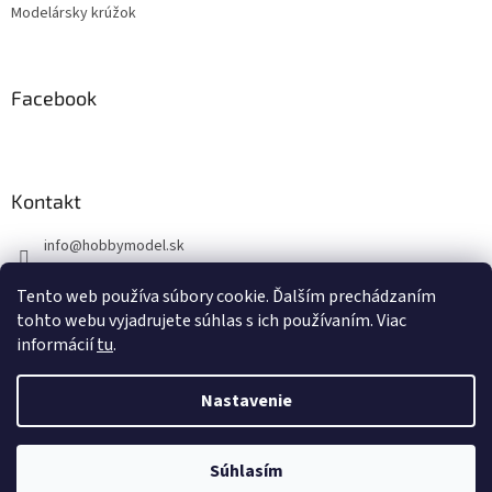
Modelársky krúžok
Facebook
Kontakt
info
@
hobbymodel.sk
0902 170 625
Tento web používa súbory cookie. Ďalším prechádzaním
https://www.facebook.com/skhobbymodel
tohto webu vyjadrujete súhlas s ich používaním. Viac
informácií
tu
.
Nastavenie
Vytvoril Shoptet
Súhlasím
Copyright 2026
hobbymodel.sk
. Všetky práva vyhradené.