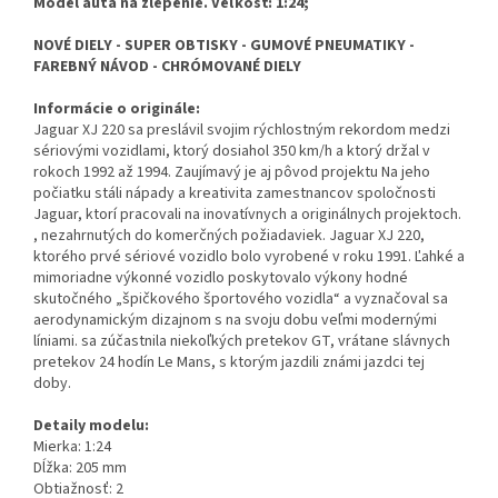
Model auta na zlepenie. Veľkosť: 1:24;
NOVÉ DIELY - SUPER OBTISKY - GUMOVÉ PNEUMATIKY -
FAREBNÝ NÁVOD - CHRÓMOVANÉ DIELY
Informácie o originále:
Jaguar XJ 220 sa preslávil svojim rýchlostným rekordom medzi
sériovými vozidlami, ktorý dosiahol 350 km/h a ktorý držal v
rokoch 1992 až 1994. Zaujímavý je aj pôvod projektu Na jeho
počiatku stáli nápady a kreativita zamestnancov spoločnosti
Jaguar, ktorí pracovali na inovatívnych a originálnych projektoch.
, nezahrnutých do komerčných požiadaviek. Jaguar XJ 220,
ktorého prvé sériové vozidlo bolo vyrobené v roku 1991. Ľahké a
mimoriadne výkonné vozidlo poskytovalo výkony hodné
skutočného „špičkového športového vozidla“ a vyznačoval sa
aerodynamickým dizajnom s na svoju dobu veľmi modernými
líniami. sa zúčastnila niekoľkých pretekov GT, vrátane slávnych
pretekov 24 hodín Le Mans, s ktorým jazdili známi jazdci tej
doby.
Detaily modelu:
Mierka: 1:24
Dĺžka: 205 mm
Obtiažnosť: 2