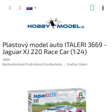
Prejsť
NÁKUP
na
obsah
KOŠÍK
Plastový model auto ITALERI 3669 -
Jaguar XJ 220 Race Car (1:24)
3669
Priemerné
Neohodnotené
Podrobnosti hodnotenia
Značka:
Italeri
hodnotenie
produktu
je
0,0
z
5
hviezdičiek.