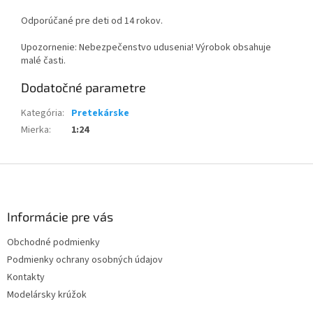
Odporúčané pre deti od 14 rokov.
Upozornenie: Nebezpečenstvo udusenia! Výrobok obsahuje
malé časti.
Dodatočné parametre
Kategória
:
Pretekárske
Mierka
:
1:24
Z
á
p
ä
Informácie pre vás
t
Obchodné podmienky
i
Podmienky ochrany osobných údajov
e
Kontakty
Modelársky krúžok