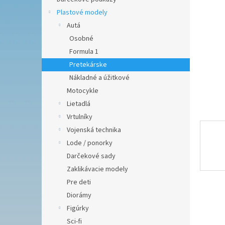
hviezdič
Plastové modely
Autá
Osobné
Formula 1
Pretekárske
Nákladné a úžitkové
Motocykle
Lietadlá
Vrtulníky
Vojenská technika
Lode / ponorky
Darčekové sady
Zaklikávacie modely
Pre deti
Diorámy
Figúrky
Sci-fi