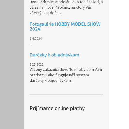
Úvod: Zdravím modelári! Ako ten čas letí, a
už sa nám blíži 4.ročník, na ktorý Vás
všetkých srdečn...
Fotogaléria HOBBY MODEL SHOW
2024
1.6.2024
...
Darčeky k objednávkam
10.3.2021
Vážený zákazníci dovoľte mi aby som Vám
predstavil ako funguje náš systém
darčeky k objednávkam...
Prijímame online platby