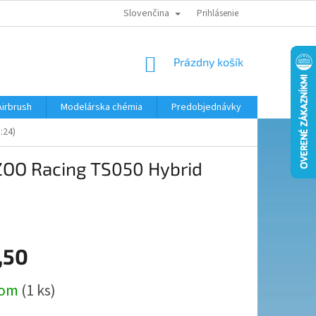
Slovenčina
KONTAKTY
MODELÁRSKY KRÚŽOK
Prihlásenie
NÁKUPNÝ
Prázdny košík
KOŠÍK
Airbrush
Modelárska chémia
Predobjednávky
:24)
ZOO Racing TS050 Hybrid
,50
ová
dom
(1 ks)