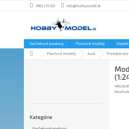
Prejsť
0902 170 625
info@hobbymodel.sk
na
obsah
Darčekové poukazy
Plastové modely
Doplnk
Domov
Plastové modely
Autá
Pretekárske
B
Mod
o
č
(1:2
n
HM2434
ý
Priemer
Neohod
p
hodnote
a
produkt
n
je
Preskočiť
e
0,0
Kategórie
kategórie
z
l
5
Darčekové poukazy