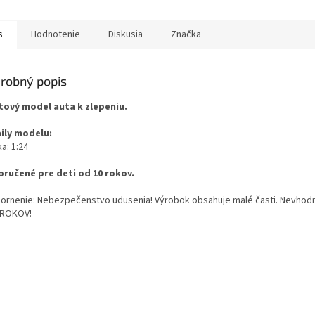
s
Hodnotenie
Diskusia
Značka
robný popis
tový model auta k zlepeniu.
ily modelu:
a: 1:24
ručené pre deti od 10 rokov.
ornenie: Nebezpečenstvo udusenia! Výrobok obsahuje malé časti. Nevhodn
 ROKOV!