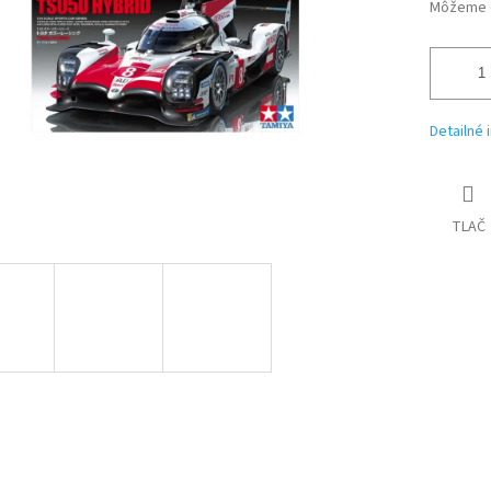
iek.
Môžeme d
Detailné 
TLAČ