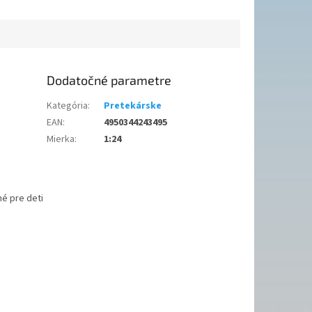
Dodatočné parametre
Kategória
:
Pretekárske
EAN
:
4950344243495
Mierka
:
1:24
é pre deti