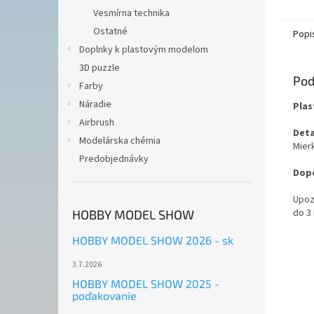
Vesmírna technika
Ostatné
Popi
Doplnky k plastovým modelom
3D puzzle
Pod
Farby
Náradie
Plas
Airbrush
Deta
Modelárska chémia
Mierk
Predobjednávky
Dopo
Upoz
do 3
HOBBY MODEL SHOW
HOBBY MODEL SHOW 2026 - sk
3.7.2026
HOBBY MODEL SHOW 2025 -
poďakovanie