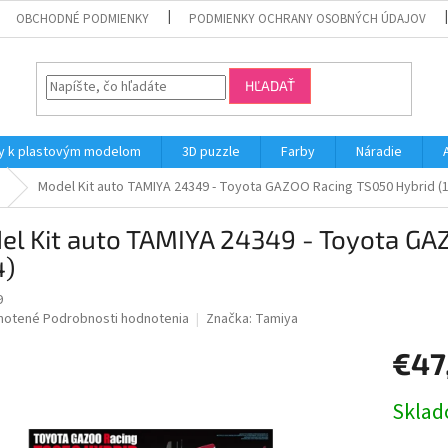
OBCHODNÉ PODMIENKY
PODMIENKY OCHRANY OSOBNÝCH ÚDAJOV
HĽADAŤ
y k plastovým modelom
3D puzzle
Farby
Náradie
Model Kit auto TAMIYA 24349 - Toyota GAZOO Racing TS050 Hybrid (1
el Kit auto TAMIYA 24349 - Toyota GA
4)
9
né
notené
Podrobnosti hodnotenia
Značka:
Tamiya
nie
€47
u
Jednotk
Skla
cena: