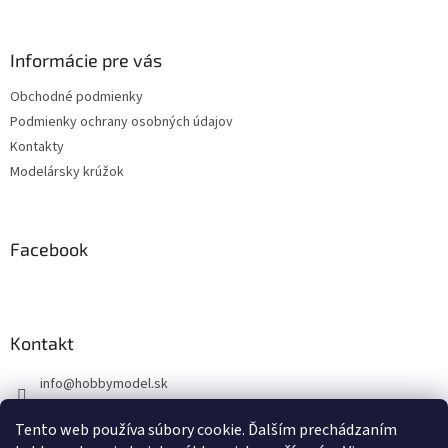
á
p
ä
Informácie pre vás
t
Obchodné podmienky
i
Podmienky ochrany osobných údajov
e
Kontakty
Modelársky krúžok
Facebook
Kontakt
info
@
hobbymodel.sk
0902 170 625
Tento web používa súbory cookie. Ďalším prechádzaním
https://www.facebook.com/skhobbymodel