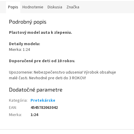
Popis
Hodnotenie
Diskusia
Značka
Podrobný popis
Plastový model auta k zlepeniu.
Detaily modelu:
Mierka: 1:24
Doporučené pre deti od 10 rokov.
Upozornenie: Nebezpečenstvo udusenia! Výrobok obsahuje
malé časti. Nevhodné pre deti do 3 ROKOV!
Dodatočné parametre
Kategória
:
Pretekárske
EAN
:
4545782063042
Mierka
:
1:24
Z