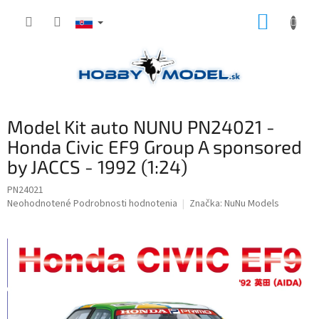
Prejsť
NÁKUP
na
obsah
KOŠÍK
Model Kit auto NUNU PN24021 -
Honda Civic EF9 Group A sponsored
by JACCS - 1992 (1:24)
PN24021
Priemerné
Neohodnotené
Podrobnosti hodnotenia
Značka:
NuNu Models
hodnotenie
produktu
je
0,0
z
5
hviezdičiek.