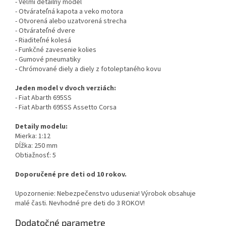
- Veľmi detailný model
- Otvárateľná kapota a veko motora
- Otvorená alebo uzatvorená strecha
- Otvárateľné dvere
- Riaditeľné kolesá
- Funkčné zavesenie kolies
- Gumové pneumatiky
- Chrómované diely a diely z fotoleptaného kovu
Jeden model v dvoch verziách:
- Fiat Abarth 695SS
- Fiat Abarth 695SS Assetto Corsa
Detaily modelu:
Mierka: 1:12
Dĺžka: 250 mm
Obtiažnosť: 5
Doporučené pre deti od 10 rokov.
Upozornenie: Nebezpečenstvo udusenia! Výrobok obsahuje
malé časti. Nevhodné pre deti do 3 ROKOV!
Dodatočné parametre