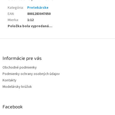
Kategória
:
Pretekárske
EAN
:
8001283047050
Mierka
:
1:12
Položka bola vypredaná…
Z
á
p
ä
Informácie pre vás
t
Obchodné podmienky
i
Podmienky ochrany osobných údajov
e
Kontakty
Modelársky krúžok
Facebook