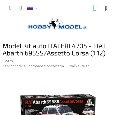
Prejsť
NÁKUP
na
obsah
KOŠÍK
Model Kit auto ITALERI 4705 - FIAT
Abarth 695SS/Assetto Corsa (1:12)
HM4705
Priemerné
Neohodnotené
Podrobnosti hodnotenia
Značka:
Italeri
hodnotenie
produktu
je
0,0
z
5
hviezdičiek.