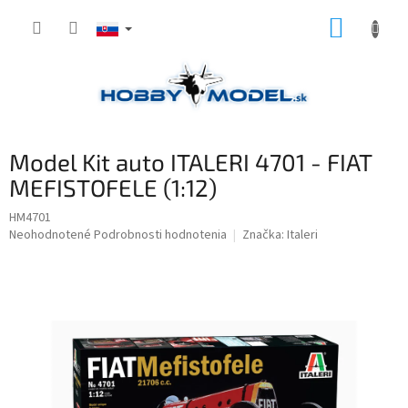
Prejsť
NÁKUP
na
obsah
KOŠÍK
Model Kit auto ITALERI 4701 - FIAT
MEFISTOFELE (1:12)
HM4701
Priemerné
Neohodnotené
Podrobnosti hodnotenia
Značka:
Italeri
hodnotenie
produktu
je
0,0
z
5
hviezdičiek.