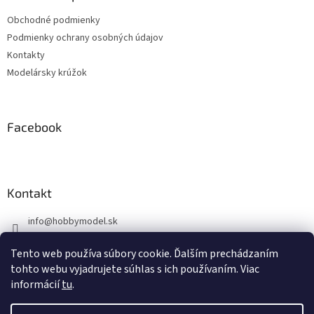
t
Obchodné podmienky
i
Podmienky ochrany osobných údajov
e
Kontakty
Modelársky krúžok
Facebook
Kontakt
info
@
hobbymodel.sk
0902 170 625
Tento web používa súbory cookie. Ďalším prechádzaním
https://www.facebook.com/skhobbymodel
tohto webu vyjadrujete súhlas s ich používaním. Viac
informácií
tu
.