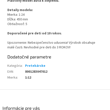
Plastový model auta k zlepeniu.
Detaily modelu:
Mierka: 1:24
Dĺžka: 450 mm
Obtiažnosť: 5
Doporučené pre deti od 10 rokov.
Upozornenie: Nebezpečenstvo udusenia! Výrobok obsahuje
malé časti. Nevhodné pre deti do 3 ROKOV!
Dodatočné parametre
Kategória
:
Pretekárske
EAN
:
8001283047012
Mierka
:
1:12
Z
á
p
ä
Informácie pre vás