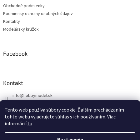
t
Obchodné podmienky
i
Podmienky ochrany osobných údajov
e
Kontakty
Modelársky krúžok
Facebook
Kontakt
info
@
hobbymodel.sk
0902 170 625
Tento web používa súbory cookie. Ďalším prechádzaním
https://www.facebook.com/skhobbymodel
tohto webu vyjadrujete súhlas s ich používaním. Viac
informácií
tu
.
Nastavenie