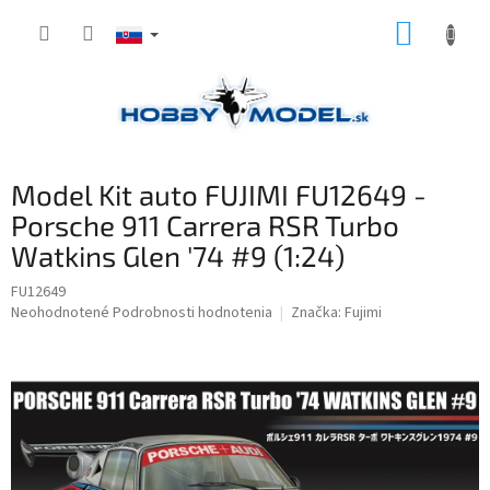
Prejsť
NÁKUP
na
obsah
KOŠÍK
Model Kit auto FUJIMI FU12649 -
Porsche 911 Carrera RSR Turbo
Watkins Glen '74 #9 (1:24)
FU12649
Priemerné
Neohodnotené
Podrobnosti hodnotenia
Značka:
Fujimi
hodnotenie
produktu
je
0,0
z
5
hviezdičiek.