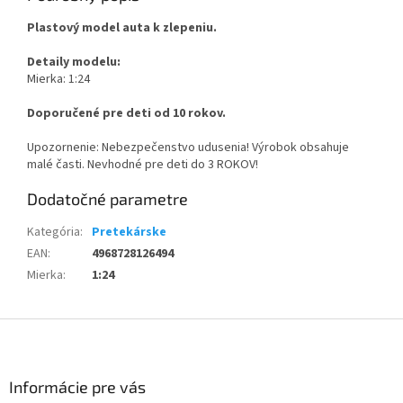
Plastový model auta k zlepeniu.
Detaily modelu:
Mierka: 1:24
Doporučené pre deti od 10 rokov.
Upozornenie: Nebezpečenstvo udusenia! Výrobok obsahuje
malé časti. Nevhodné pre deti do 3 ROKOV!
Dodatočné parametre
Kategória
:
Pretekárske
EAN
:
4968728126494
Mierka
:
1:24
Z
á
p
ä
Informácie pre vás