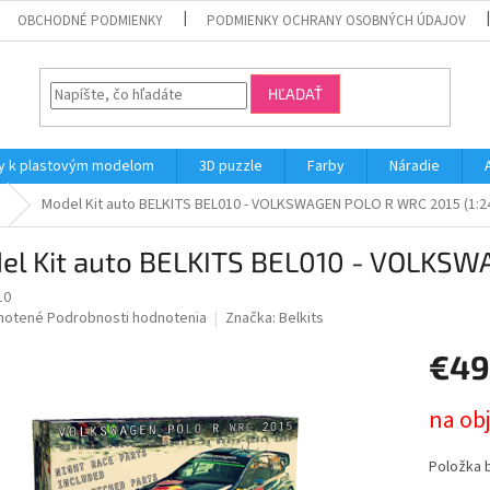
OBCHODNÉ PODMIENKY
PODMIENKY OCHRANY OSOBNÝCH ÚDAJOV
HĽADAŤ
y k plastovým modelom
3D puzzle
Farby
Náradie
Model Kit auto BELKITS BEL010 - VOLKSWAGEN POLO R WRC 2015 (1:2
el Kit auto BELKITS BEL010 - VOLKSW
10
né
notené
Podrobnosti hodnotenia
Značka:
Belkits
nie
€49
u
Jednotk
na ob
cena:
iek.
Položka 