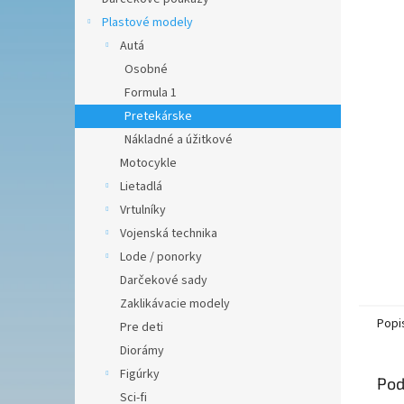
Plastové modely
Autá
Osobné
Formula 1
Pretekárske
Nákladné a úžitkové
Motocykle
Lietadlá
Vrtulníky
Vojenská technika
Lode / ponorky
Darčekové sady
Zaklikávacie modely
Popi
Pre deti
Diorámy
Figúrky
Pod
Sci-fi