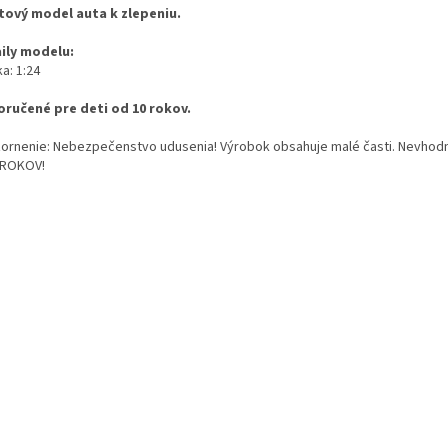
tový model auta k zlepeniu.
ily modelu:
a: 1:24
ručené pre deti od 10 rokov.
ornenie: Nebezpečenstvo udusenia! Výrobok obsahuje malé časti. Nevhodn
 ROKOV!