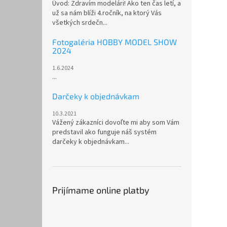
Úvod: Zdravím modelári! Ako ten čas letí, a
už sa nám blíži 4.ročník, na ktorý Vás
všetkých srdečn...
Fotogaléria HOBBY MODEL SHOW
2024
1.6.2024
...
Darčeky k objednávkam
10.3.2021
Vážený zákazníci dovoľte mi aby som Vám
predstavil ako funguje náš systém
darčeky k objednávkam...
Prijímame online platby