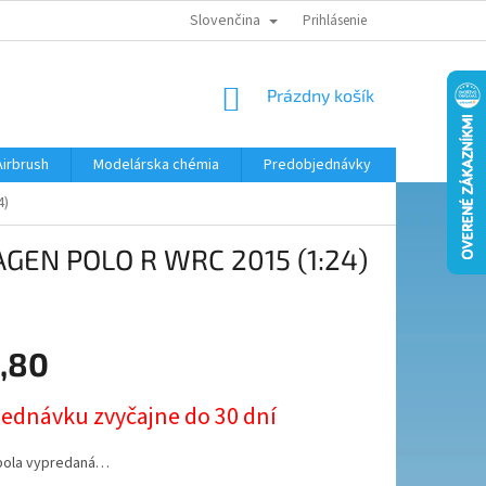
Slovenčina
KONTAKTY
MODELÁRSKY KRÚŽOK
Prihlásenie
NÁKUPNÝ
Prázdny košík
KOŠÍK
Airbrush
Modelárska chémia
Predobjednávky
4)
AGEN POLO R WRC 2015 (1:24)
,80
ová
jednávku zvyčajne do 30 dní
bola vypredaná…