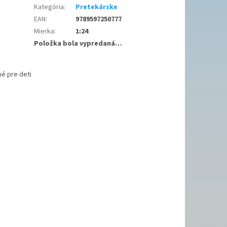
Kategória
:
Pretekárske
EAN
:
9789597250777
Mierka
:
1:24
Položka bola vypredaná…
é pre deti