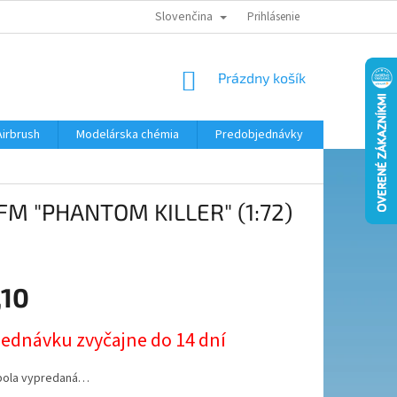
Slovenčina
KONTAKTY
MODELÁRSKY KRÚŽOK
Prihlásenie
NÁKUPNÝ
Prázdny košík
KOŠÍK
Airbrush
Modelárska chémia
Predobjednávky
PFM "PHANTOM KILLER" (1:72)
,10
ová
jednávku zvyčajne do 14 dní
bola vypredaná…