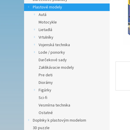
Plastové modely
Autá
Motocykle
Lietadlá
Vrtulníky
Vojenská technika
Lode / ponorky
Darčekové sady
Zaklikávacie modely
Pre deti
Diorámy
Figúrky
Sci-fi
Vesmírna technika
Ostatné
Doplnky k plastovým modelom
3D puzzle