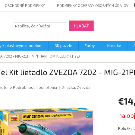
OBCHODNÉ PODMIENKY
PODMIENKY OCHRANY OSOBNÝCH ÚDAJOV
HĽADAŤ
y k plastovým modelom
3D puzzle
Farby
Náradie
DA 7202 - MIG-21PFM "PHANTOM KILLER" (1:72)
el Kit lietadlo ZVEZDA 7202 - MIG-21
né
notené
Podrobnosti hodnotenia
Značka:
Zvezda
nie
€14
u
Jednotk
na ob
cena:
iek.
Položka 