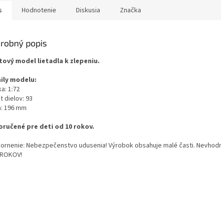
s
Hodnotenie
Diskusia
Značka
robný popis
tový model lietadla k zlepeniu.
ily modelu:
a: 1:72
 dielov: 93
a: 196 mm
ručené pre deti od 10 rokov.
ornenie: Nebezpečenstvo udusenia! Výrobok obsahuje malé časti. Nevhodn
 ROKOV!