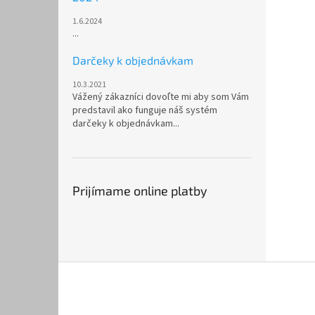
1.6.2024
...
Darčeky k objednávkam
10.3.2021
Vážený zákazníci dovoľte mi aby som Vám
predstavil ako funguje náš systém
darčeky k objednávkam...
Prijímame online platby
Z
á
p
ä