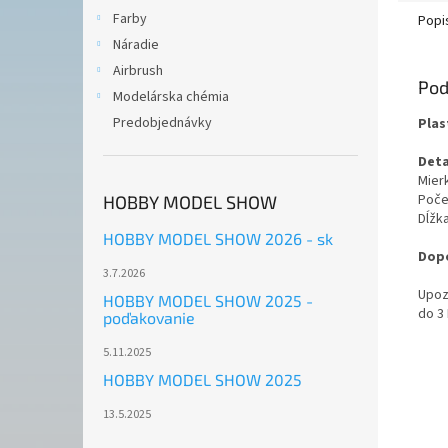
Farby
Popi
Náradie
Airbrush
Pod
Modelárska chémia
Predobjednávky
Plas
Deta
Mierk
Počet
HOBBY MODEL SHOW
Dĺžk
HOBBY MODEL SHOW 2026 - sk
Dopo
3.7.2026
Upoz
HOBBY MODEL SHOW 2025 -
do 3
poďakovanie
5.11.2025
HOBBY MODEL SHOW 2025
13.5.2025