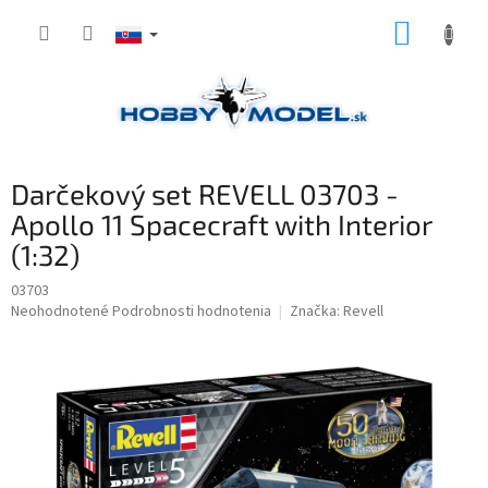
Prejsť
NÁKUP
na
obsah
KOŠÍK
Darčekový set REVELL 03703 -
Apollo 11 Spacecraft with Interior
(1:32)
03703
Priemerné
Neohodnotené
Podrobnosti hodnotenia
Značka:
Revell
hodnotenie
produktu
je
0,0
z
5
hviezdičiek.