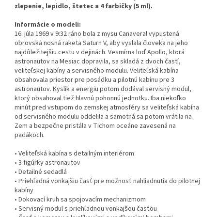
zlepenie, lepidlo, štetec a 4 farbičky (5 ml).
Informácie o modeli:
16. júla 1969 v 9:32 ráno bola z mysu Canaveral vypustená
obrovská nosná raketa Saturn V, aby vyslala človeka na jeho
najdôležitejšiu cestu v dejinách. Vesmírna loď Apollo, ktorá
astronautov na Mesiac dopravila, sa skladá z dvoch častí,
veliteľskej kabíny a servisného modulu. Veliteľská kabína
obsahovala priestor pre posádku a pilotnú kabínu pre 3
astronautov. Kyslík a energiu potom dodával servisný modul,
ktorý obsahoval tiež hlavnú pohonnú jednotku. Iba niekoľko
minút pred vstupom do zemskej atmosféry sa veliteľská kabína
od servisného modulu oddelila a samotná sa potom vrátila na
Zem a bezpečne pristála v Tichom oceáne zavesená na
padákoch.
• Veliteľská kabína s detailným interiérom
• 3 figúrky astronautov
• Detailné sedadlá
• Priehľadná vonkajšiu časť pre možnosť nahliadnutia do pilotnej
kabíny
• Dokovací kruh sa spojovacím mechanizmom
• Servisný modul s priehľadnou vonkajšou časťou