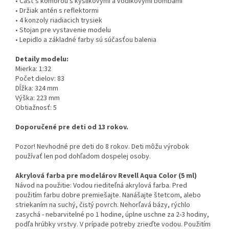
• Časť s komorou s kyslíkovými a vodíkovými bombami
• Držiak antén s reflektormi
• 4 konzoly riadiacich trysiek
• Stojan pre vystavenie modelu
• Lepidlo a základné farby sú súčasťou balenia
Detaily modelu:
Mierka: 1:32
Počet dielov: 83
Dĺžka: 324 mm
Výška: 223 mm
Obtiažnosť: 5
Doporučené pre deti od 13 rokov.
Pozor! Nevhodné pre deti do 8 rokov. Deti môžu výrobok
používať len pod dohľadom dospelej osoby.
Akrylová farba pre modelárov Revell Aqua Color (5 ml)
Návod na použitie: Vodou riediteľná akrylová farba. Pred
použitím farbu dobre premiešajte. Nanášajte štetcom, alebo
striekaním na suchý, čistý povrch. Nehorľavá bázy, rýchlo
zasychá - nebarvitelné po 1 hodine, úplne uschne za 2-3 hodiny,
podľa hrúbky vrstvy. V prípade potreby zrieďte vodou. Použitím