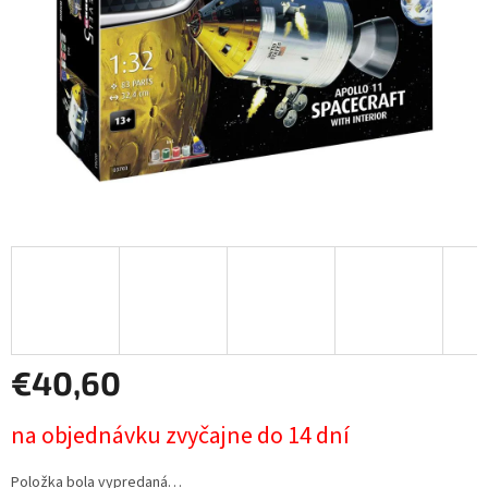
€40,60
Jednotková
na objednávku zvyčajne do 14 dní
cena:
Položka bola vypredaná…