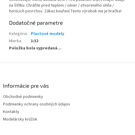
na štítku. Chráňte pred teplom / iskier / otvoreného ohňa /
horúcich povrchov. Zákaz kouření.Tento výrobok nie je hračka!
Dodatočné parametre
Kategória
:
Plastové modely
Mierka
:
1:32
Položka bola vypredaná…
Z
á
p
ä
Informácie pre vás
t
Obchodné podmienky
i
Podmienky ochrany osobných údajov
e
Kontakty
Modelársky krúžok