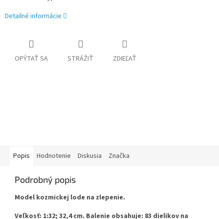
Detailné informácie
OPÝTAŤ SA
STRÁŽIŤ
ZDIEĽAŤ
Popis
Hodnotenie
Diskusia
Značka
Podrobný popis
Model kozmickej lode na zlepenie.
Veľkosť: 1:32; 32,4 cm. Balenie obsahuje: 83 dielikov na