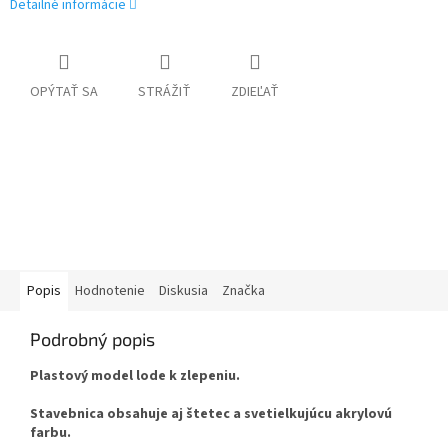
Detailné informácie
OPÝTAŤ SA
STRÁŽIŤ
ZDIEĽAŤ
Popis
Hodnotenie
Diskusia
Značka
Podrobný popis
Plastový model lode k zlepeniu.
Stavebnica obsahuje aj
štetec a
svetielkujúcu akrylovú
farbu.