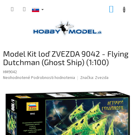
Prejsť
NÁKUP
na
obsah
KOŠÍK
Model Kit loď ZVEZDA 9042 - Flying
Dutchman (Ghost Ship) (1:100)
HM9042
Priemerné
Neohodnotené
Podrobnosti hodnotenia
Značka:
Zvezda
hodnotenie
produktu
je
0,0
z
5
hviezdičiek.