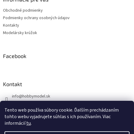
t
Obchodné podmienky
i
Podmienky ochrany osobných údajov
e
Kontakty
Modelársky krúžok
Facebook
Kontakt
info
@
hobbymodel.sk
0902 170 625
Tento web používa súbory cookie. Ďalším prechádzaním
https://www.facebook.com/skhobbymodel
tohto webu vyjadrujete súhlas s ich používaním. Viac
informácií
tu
.