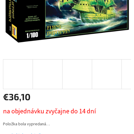
€36,10
Jednotková
na objednávku zvyčajne do 14 dní
cena:
Položka bola vypredaná…