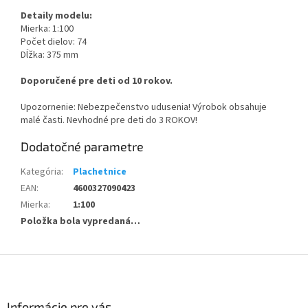
Detaily modelu:
Mierka: 1:100
Počet dielov: 74
Dĺžka: 375 mm
Doporučené pre deti od 10 rokov.
Upozornenie: Nebezpečenstvo udusenia! Výrobok obsahuje
malé časti. Nevhodné pre deti do 3 ROKOV!
Dodatočné parametre
Kategória
:
Plachetnice
EAN
:
4600327090423
Mierka
:
1:100
Položka bola vypredaná…
Z
á
p
ä
Informácie pre vás