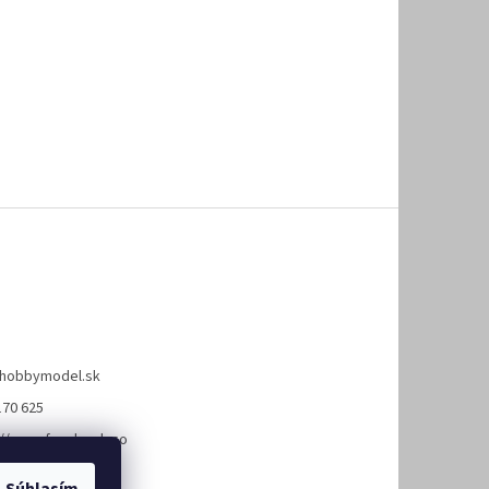
hobbymodel.sk
170 625
://www.facebook.co
hobbymodel