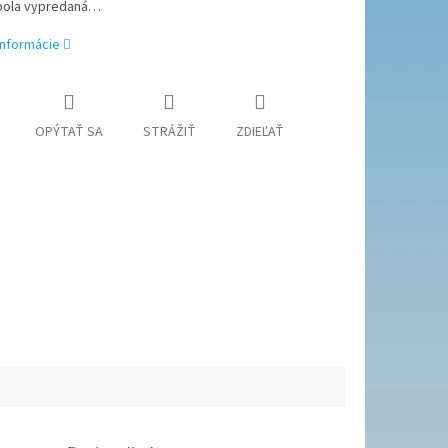
bola vypredaná…
informácie
OPÝTAŤ SA
STRÁŽIŤ
ZDIEĽAŤ