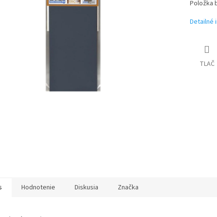
iek.
Položka 
Detailné 
TLAČ
s
Hodnotenie
Diskusia
Značka