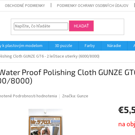
OBCHODNÉ PODMIENKY
PODMIENKY OCHRANY OSOBNÝCH ÚDAJOV
HĽADAŤ
y k plastovým modelom
3D puzzle
Farby
Náradie
lishing Cloth GUNZE GT6 - 2 leštiace utierky (6000/8000)
Water Proof Polishing Cloth GUNZE GT6 
00/8000)
né
notené
Podrobnosti hodnotenia
Značka:
Gunze
nie
€5,
u
Jednotk
na ob
cena: