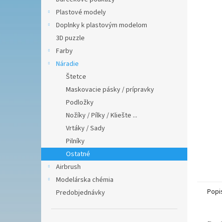
hviezdič
Plastové modely
Doplnky k plastovým modelom
3D puzzle
Farby
Náradie
Štetce
Maskovacie pásky / prípravky
Podložky
Nožíky / Pílky / Kliešte ...
Vrtáky / Sady
Pilníky
Ostatné
Airbrush
Modelárska chémia
Popi
Predobjednávky