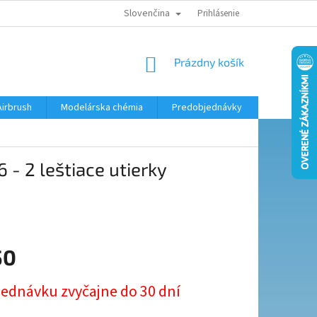
Slovenčina
KONTAKTY
MODELÁRSKY KRÚŽOK
Prihlásenie
NÁKUPNÝ
Prázdny košík
KOŠÍK
Airbrush
Modelárska chémia
Predobjednávky
- 2 leštiace utierky
50
ová
jednávku zvyčajne do 30 dní