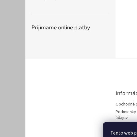
Prijímame online platby
Z
á
p
ä
t
Informác
i
e
Obchodné 
Podmienky 
údajov
Kontakty
Tento web p
Modelársky