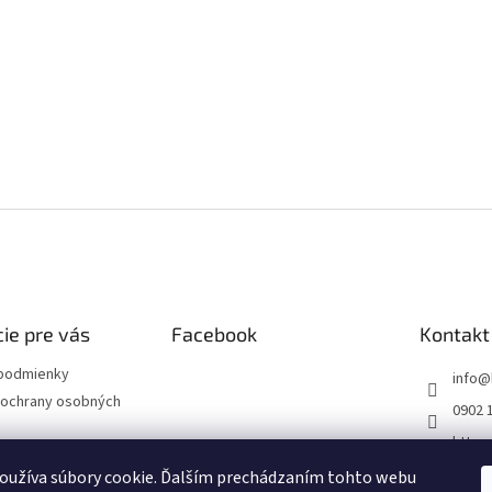
ie pre vás
Facebook
Kontakt
podmienky
info
@
ochrany osobných
0902 
https
m/sk
oužíva súbory cookie. Ďalším prechádzaním tohto webu
 krúžok