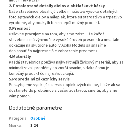
áut v mierke 1/24.
2. Fotoleptané detaily dielov a obtlačkové hárky
Naše stavebnice obsahujú veľké množstvo vysoko detailných
fotoleptaných dielov a nálepiek, ktoré sú starostlivo a trpezlivo
vyrobené, aby poskytli ten najlepší možný produkt.
3.Presnosť
Usilovne pracujeme na tom, aby sme zaistili, že každá
stavebnica má výnimočne vysokú úroveň presnosti a neustále
odkazuje na skutočné auto. V Alpha Models sa snažíme
dosiahnuť čo najpresnejšie zobrazenie predmetu.
4.Materiály
Každá stavebnica používa najkvalitnejší živicový materiál, aby sa
minimalizovali problémy so zmršťovaním, vďaka čomu je
konečný produkt čo najrealistickejší.
5.Popredajný zákaznícky servis
Poskytujeme vynikajúci servis doplnkových dielov, takže ak sa
dostanete do problémov s vašou zostavou, sme tu, aby sme
vám pomohli.
Dodatočné parametre
Kategória
:
Osobné
Mierka
:
1:24