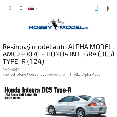
Prejsť
NÁKUP
na
obsah
KOŠÍK
Resinový model auto ALPHA MODEL
AM02-0070 - HONDA INTEGRA (DC5)
TYPE-R (1:24)
AM02-0070
Priemerné
Neohodnotené
Podrobnosti hodnotenia
Značka:
Alpha Model
hodnotenie
produktu
je
0,0
z
5
hviezdičiek.