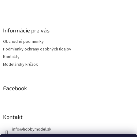
Z
á
p
ä
Informácie pre vás
t
Obchodné podmienky
i
Podmienky ochrany osobných údajov
e
Kontakty
Modelársky krúžok
Facebook
Kontakt
info
@
hobbymodel.sk