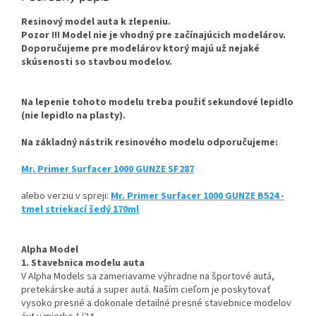
Resinový model auta k zlepeniu.
Pozor !!! Model nie je vhodný pre začínajúcich modelárov.
Doporučujeme pre modelárov ktorý majú už nejaké
skúsenosti so stavbou modelov.
Na lepenie tohoto modelu treba použiť sekundové lepidlo
(nie lepidlo na plasty).
Na základný nástrik resinového modelu odporučujeme:
Mr. Primer Surfacer 1000 GUNZE SF287
alebo verziu v spreji:
Mr. Primer Surfacer 1000 GUNZE B524 -
tmel striekací šedý 170ml
Alpha Model
1. Stavebnica modelu auta
V Alpha Models sa zameriavame výhradne na športové autá,
pretekárske autá a super autá. Naším cieľom je poskytovať
vysoko presné a dokonale detailné presné stavebnice modelov