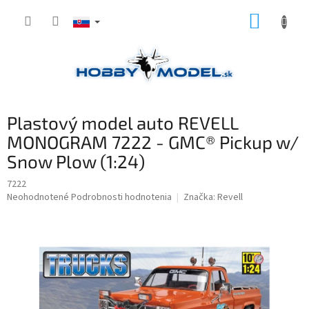
Prejsť
NÁKUP
na
obsah
KOŠÍK
Plastový model auto REVELL
MONOGRAM 7222 - GMC® Pickup w/
Snow Plow (1:24)
7222
Priemerné
Neohodnotené
Podrobnosti hodnotenia
Značka:
Revell
hodnotenie
produktu
je
0,0
z
5
hviezdičiek.