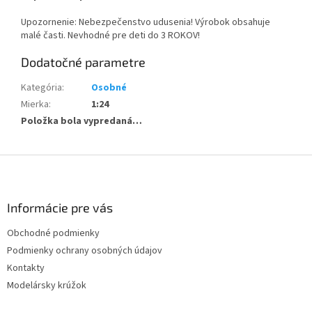
Upozornenie: Nebezpečenstvo udusenia! Výrobok obsahuje
malé časti. Nevhodné pre deti do 3 ROKOV!
Dodatočné parametre
Kategória
:
Osobné
Mierka
:
1:24
Položka bola vypredaná…
Z
á
p
ä
Informácie pre vás
t
Obchodné podmienky
i
Podmienky ochrany osobných údajov
e
Kontakty
Modelársky krúžok