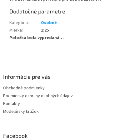
Dodatočné parametre
Kategória
:
Osobné
Mierka
:
1:25
Položka bola vypredaná…
Z
á
p
ä
Informácie pre vás
t
Obchodné podmienky
i
Podmienky ochrany osobných údajov
e
Kontakty
Modelársky krúžok
Facebook