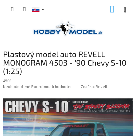
Prejsť
NÁKUP
na
obsah
KOŠÍK
Plastový model auto REVELL
MONOGRAM 4503 - '90 Chevy S-10
(1:25)
4503
Priemerné
Neohodnotené
Podrobnosti hodnotenia
Značka:
Revell
hodnotenie
produktu
je
0,0
z
5
hviezdičiek.