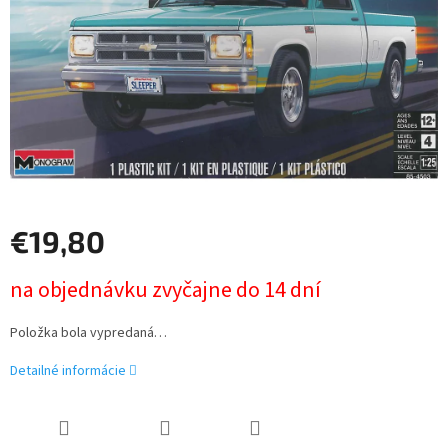
€19,80
Jednotková
na objednávku zvyčajne do 14 dní
cena:
Položka bola vypredaná…
Detailné informácie