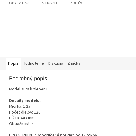
OPÝTAŤ SA
STRÁŽIŤ
ZDIEĽAŤ
Popis
Hodnotenie
Diskusia
Značka
Podrobný popis
Model auta k zlepeniu.
Detaily modelu:
Mierka: 1:25
Počet dielov: 120
Dĺžka: 443 mm
Obtiažnosť: 4
UPOZORNENIE: Doporučené pre deti od 12 rokov.