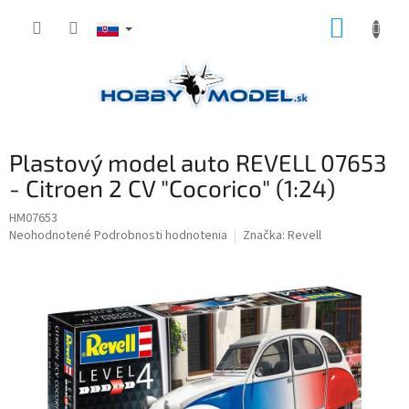
Prejsť
NÁKUP
na
obsah
KOŠÍK
Plastový model auto REVELL 07653
- Citroen 2 CV "Cocorico" (1:24)
HM07653
Priemerné
Neohodnotené
Podrobnosti hodnotenia
Značka:
Revell
hodnotenie
produktu
je
0,0
z
5
hviezdičiek.