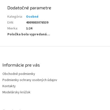
Dodatočné parametre
Kategória
:
Osobné
EAN
:
4009803076539
Mierka
:
1:24
Položka bola vypredaná…
Z
á
p
ä
Informácie pre vás
t
Obchodné podmienky
i
Podmienky ochrany osobných údajov
e
Kontakty
Modelársky krúžok