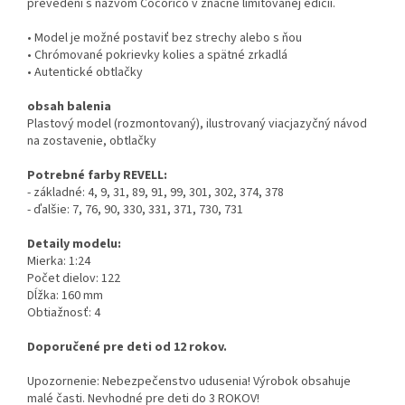
prevedení s názvom Cocorico v značne limitovanej edícii.
• Model je možné postaviť bez strechy alebo s ňou
• Chrómované pokrievky kolies a spätné zrkadlá
• Autentické obtlačky
obsah balenia
Plastový model (rozmontovaný), ilustrovaný viacjazyčný návod
na zostavenie, obtlačky
Potrebné farby REVELL:
- základné: 4, 9, 31, 89, 91, 99, 301, 302, 374, 378
- ďalšie: 7, 76, 90, 330, 331, 371, 730, 731
Detaily modelu:
Mierka: 1:24
Počet dielov: 122
Dĺžka: 160 mm
Obtiažnosť: 4
Doporučené pre deti od 12 rokov.
Upozornenie: Nebezpečenstvo udusenia! Výrobok obsahuje
malé časti. Nevhodné pre deti do 3 ROKOV!