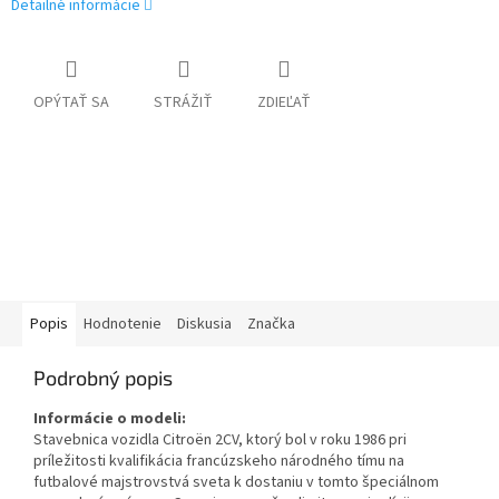
Detailné informácie
OPÝTAŤ SA
STRÁŽIŤ
ZDIEĽAŤ
Popis
Hodnotenie
Diskusia
Značka
Podrobný popis
Informácie o modeli:
Stavebnica vozidla Citroën 2CV, ktorý bol v roku 1986 pri
príležitosti kvalifikácia francúzskeho národného tímu na
futbalové majstrovstvá sveta k dostaniu v tomto špeciálnom