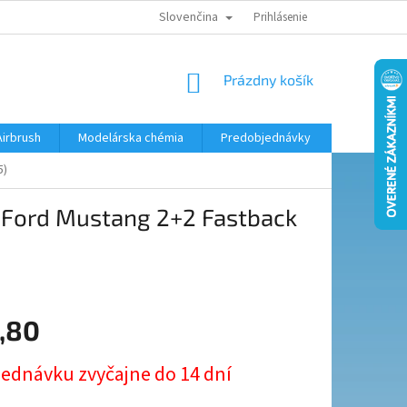
Slovenčina
KONTAKTY
MODELÁRSKY KRÚŽOK
Prihlásenie
NÁKUPNÝ
Prázdny košík
KOŠÍK
Airbrush
Modelárska chémia
Predobjednávky
5)
 Ford Mustang 2+2 Fastback
,80
ová
jednávku zvyčajne do 14 dní