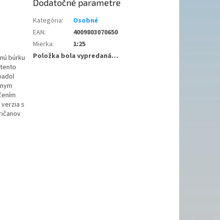
Dodatočné parametre
Kategória
:
Osobné
EAN
:
4009803070650
Mierka
:
1:25
Položka bola vypredaná…
čnú búrku
 tento
padol
vnym
čením
 verzia s
ričanov