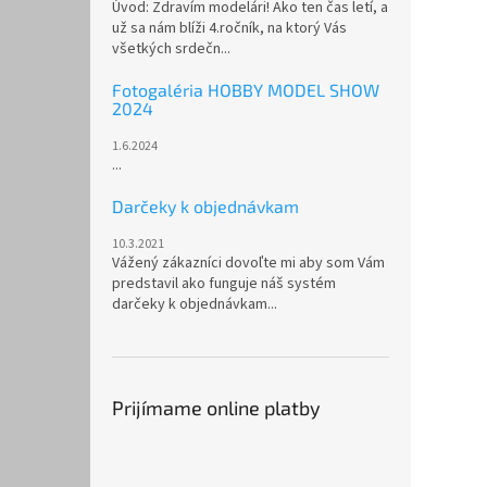
Úvod: Zdravím modelári! Ako ten čas letí, a
už sa nám blíži 4.ročník, na ktorý Vás
všetkých srdečn...
Fotogaléria HOBBY MODEL SHOW
2024
1.6.2024
...
Darčeky k objednávkam
10.3.2021
Vážený zákazníci dovoľte mi aby som Vám
predstavil ako funguje náš systém
darčeky k objednávkam...
Prijímame online platby