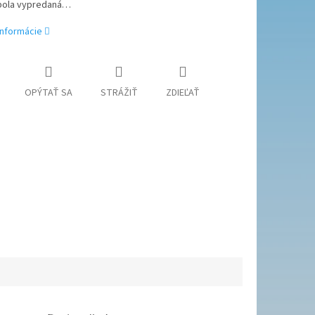
bola vypredaná…
informácie
OPÝTAŤ SA
STRÁŽIŤ
ZDIEĽAŤ