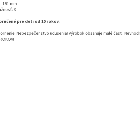
a: 191 mm
ažnosť: 3
ručené pre deti od 10 rokov.
ornenie: Nebezpečenstvo udusenia! Výrobok obsahuje malé časti. Nevhodn
 ROKOV!