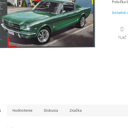
iek.
Položka 
Detailné 
TLAČ
s
Hodnotenie
Diskusia
Značka