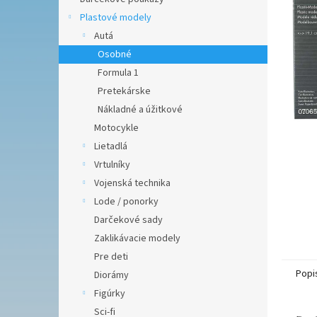
hviezdič
Plastové modely
Autá
Osobné
Formula 1
Pretekárske
Nákladné a úžitkové
Motocykle
Lietadlá
Vrtulníky
Vojenská technika
Lode / ponorky
Darčekové sady
Zaklikávacie modely
Pre deti
Popi
Diorámy
Figúrky
Sci-fi