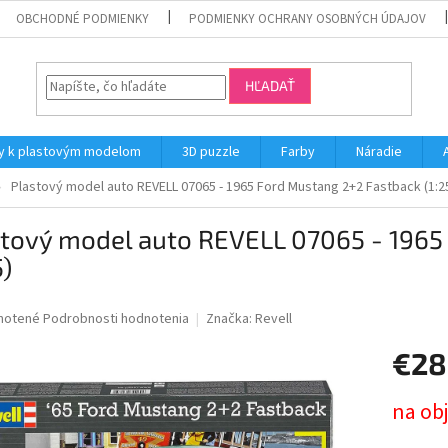
OBCHODNÉ PODMIENKY
PODMIENKY OCHRANY OSOBNÝCH ÚDAJOV
HĽADAŤ
y k plastovým modelom
3D puzzle
Farby
Náradie
Plastový model auto REVELL 07065 - 1965 Ford Mustang 2+2 Fastback (1:2
stový model auto REVELL 07065 - 1965
5)
né
notené
Podrobnosti hodnotenia
Značka:
Revell
nie
€28
u
Jednotk
na ob
cena: