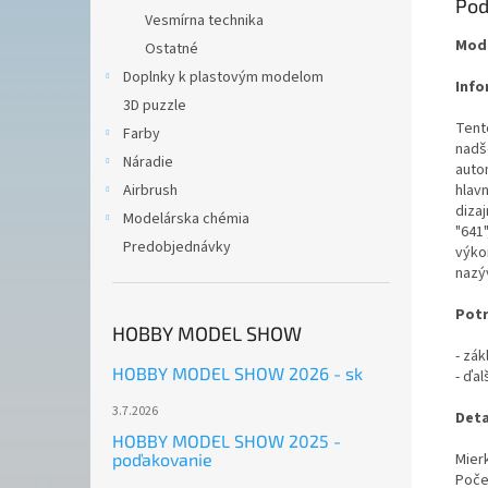
Pod
Vesmírna technika
Mode
Ostatné
Doplnky k plastovým modelom
Info
3D puzzle
Tent
Farby
nadš
Náradie
auto
hlav
Airbrush
diza
Modelárska chémia
"641
Predobjednávky
výko
nazý
Potr
HOBBY MODEL SHOW
- zák
HOBBY MODEL SHOW 2026 - sk
- ďal
3.7.2026
Deta
HOBBY MODEL SHOW 2025 -
Mierk
poďakovanie
Počet