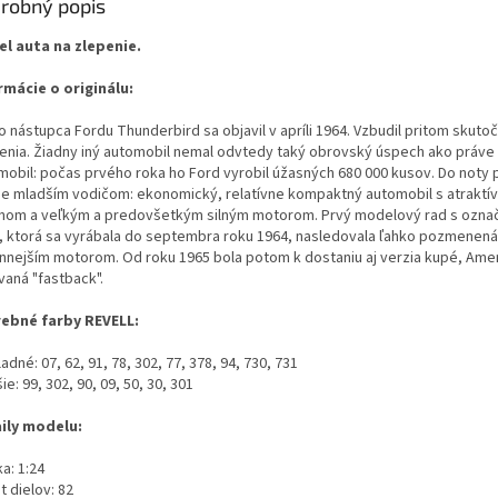
robný popis
l auta na zlepenie.
rmácie o originálu:
o nástupca Fordu Thunderbird sa objavil v apríli 1964. Vzbudil pritom skuto
enia. Žiadny iný automobil nemal odvtedy taký obrovský úspech ako práve
mobil: počas prvého roka ho Ford vyrobil úžasných 680 000 kusov. Do noty 
ne mladším vodičom: ekonomický, relatívne kompaktný automobil s atraktí
jnom a veľkým a predovšetkým silným motorom. Prvý modelový rad s ozna
", ktorá sa vyrábala do septembra roku 1964, nasledovala ľahko pozmenená
nnejším motorom. Od roku 1965 bola potom k dostaniu aj verzia kupé, Ame
vaná "fastback".
ebné farby REVELL:
ladné: 07, 62, 91, 78, 302, 77, 378, 94, 730, 731
šie: 99, 302, 90, 09, 50, 30, 301
ily modelu:
a: 1:24
 dielov: 82