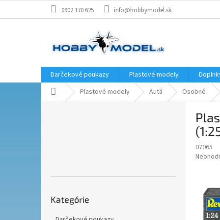
Prejsť
0902 170 625
info@hobbymodel.sk
na
obsah
Darčekové poukazy
Plastové modely
Doplnk
Domov
Plastové modely
Autá
Osobné
B
Pla
o
č
(1:2
n
07065
ý
Priemer
Neohod
p
hodnote
a
produkt
n
je
Preskočiť
e
0,0
Kategórie
kategórie
z
l
5
Darčekové poukazy