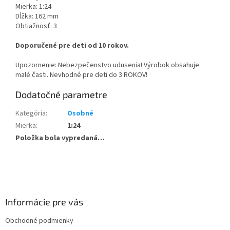
Mierka: 1:24
Dĺžka: 162 mm
Obtiažnosť: 3
Doporučené pre deti od 10 rokov.
Upozornenie: Nebezpečenstvo udusenia! Výrobok obsahuje
malé časti. Nevhodné pre deti do 3 ROKOV!
Dodatočné parametre
Kategória
:
Osobné
Mierka
:
1:24
Položka bola vypredaná…
Z
á
p
ä
Informácie pre vás
t
Obchodné podmienky
i