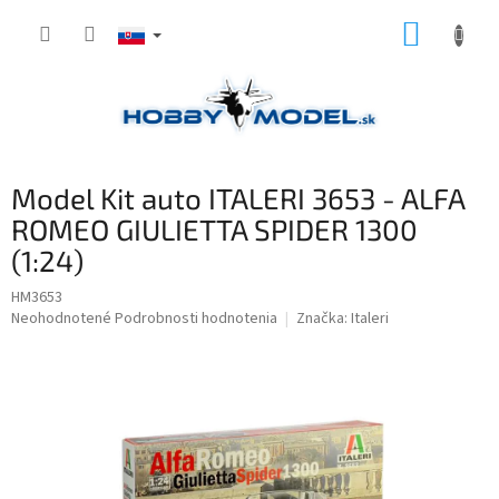
Prejsť
NÁKUP
na
obsah
KOŠÍK
Model Kit auto ITALERI 3653 - ALFA
ROMEO GIULIETTA SPIDER 1300
(1:24)
HM3653
Priemerné
Neohodnotené
Podrobnosti hodnotenia
Značka:
Italeri
hodnotenie
produktu
je
0,0
z
5
hviezdičiek.