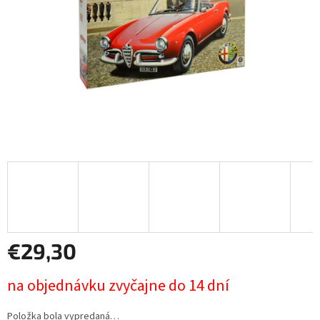
€29,30
Jednotková
na objednávku zvyčajne do 14 dní
cena:
Položka bola vypredaná…