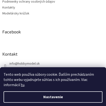
Podmienky ochrany osobných údajov
e
Kontakty
Modelársky krúžok
Facebook
Kontakt
info
@
hobbymodel.sk
0902 170 625
Tento web používa súbory cookie. Ďalším prechádzaním
https://www.facebook.com/skhobbymodel
tohto webu vyjadrujete súhlas s ich používaním. Viac
informácií
tu
.
Nastavenie
Vytvoril Shoptet