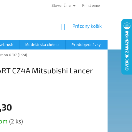
Slovenčina
KONTAKTY
MODELÁRSKY KRÚŽOK
Prihlásenie
NÁKUPNÝ
Prázdny košík
KOŠÍK
Airbrush
Modelárska chémia
Predobjednávky
ion X '07 (1:24)
RT CZ4A Mitsubishi Lancer
,30
ová
dom
(2 ks)