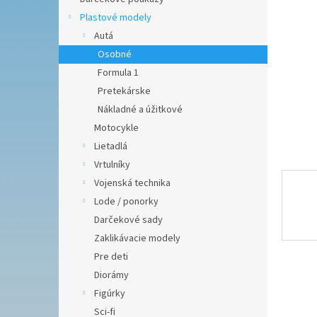
hviezdič
Plastové modely
Autá
Osobné
Formula 1
Pretekárske
Nákladné a úžitkové
Motocykle
Lietadlá
Vrtulníky
Vojenská technika
Lode / ponorky
Darčekové sady
Zaklikávacie modely
Pre deti
Diorámy
Figúrky
Sci-fi