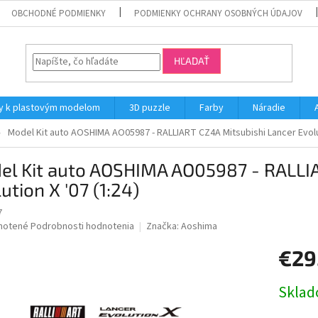
OBCHODNÉ PODMIENKY
PODMIENKY OCHRANY OSOBNÝCH ÚDAJOV
HĽADAŤ
y k plastovým modelom
3D puzzle
Farby
Náradie
Model Kit auto AOSHIMA AO05987 - RALLIART CZ4A Mitsubishi Lancer Evolut
el Kit auto AOSHIMA AO05987 - RALLIA
ution X '07 (1:24)
7
né
notené
Podrobnosti hodnotenia
Značka:
Aoshima
nie
€29
u
Jednotk
Skla
cena: