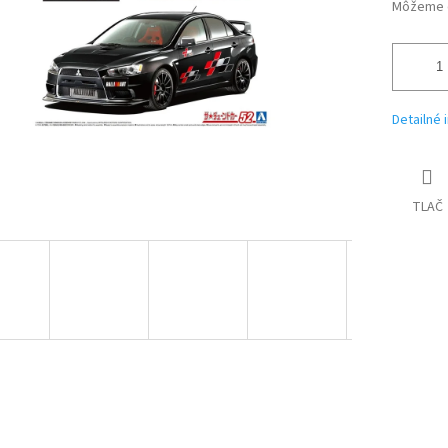
iek.
Môžeme d
Detailné 
TLAČ