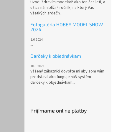
Úvod: Zdravím modelári! Ako ten čas letí, a
už sa nám blíži 4.ročník, na ktorý Vás
všetkých srdečn...
Fotogaléria HOBBY MODEL SHOW
2024
1.6.2024
...
Darčeky k objednávkam
10.3.2021
Vážený zákazníci dovoľte mi aby som Vám
predstavil ako funguje náš systém
darčeky k objednávkam...
Prijímame online platby