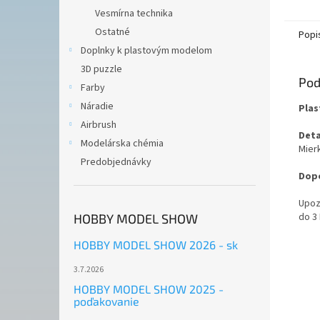
Vesmírna technika
Ostatné
Popi
Doplnky k plastovým modelom
3D puzzle
Pod
Farby
Náradie
Plas
Airbrush
Deta
Modelárska chémia
Mierk
Predobjednávky
Dopo
Upoz
do 3
HOBBY MODEL SHOW
HOBBY MODEL SHOW 2026 - sk
3.7.2026
HOBBY MODEL SHOW 2025 -
poďakovanie