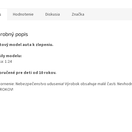
s
Hodnotenie
Diskusia
Značka
robný popis
tový model auta k zlepeniu.
ily modelu:
a: 1:24
ručené pre deti od 10 rokov.
ornenie: Nebezpečenstvo udusenia! Výrobok obsahuje malé časti. Nevhodn
 ROKOV!